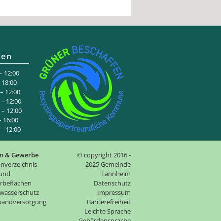
ten
 12:00
:00
 12:00
– 12:00
– 12:00
6:00
 12:00
n & Gewerbe
© copyright 2016 -
nverzeichnis
2025 Gemeinde
 und
Tannheim
rbeflächen
Datenschutz
wasserschutz
Impressum
tbandversorgung
Barrierefreiheit
Leichte Sprache
Gebärdensprache