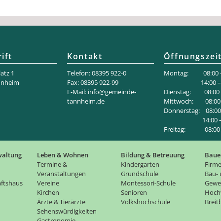
ift
Kontakt
Öffnungszei
atz 1
Telefon: 08395 922-0
Montag: 08:00 –
nnheim
Fax: 08395 922-99
14:00 – 18
E-Mail:
info@gemeinde-
Dienstag: 08:00 –
tannheim.de
Mittwoch: 08:00 
Donnerstag: 08:00 
14:00 – 1
Freitag: 08:00 –
waltung
Leben & Wohnen
Bildung & Betreuung
Baue
Termine &
Kindergarten
Firme
Veranstaltungen
Grundschule
Bau-
ftshaus
Vereine
Montessori-Schule
Gewe
Kirchen
Senioren
Hoch
Ärzte & Tierärzte
Volkshochschule
Brei
Sehenswürdigkeiten
Gastronomie