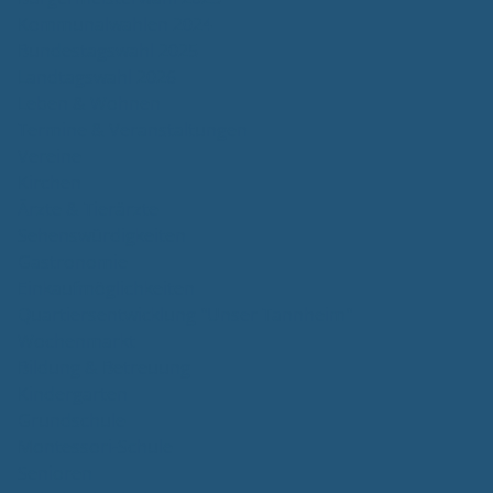
Kommunalwahlen 2024
Bundestagswahl 2025
Landtagswahl 2026
Leben & Wohnen
Termine & Veranstaltungen
Vereine
Kirchen
Ärzte & Tierärzte
Sehenswürdigkeiten
Gastronomie
Einkaufmöglichkeiten
Quartiersentwicklung "Unser Tannheim"
Wochenmarkt
Bildung & Betreuung
Kindergarten
Grundschule
Montessori-Schule
Senioren