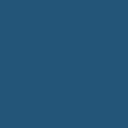
Bürgerservice
Mitarbeiter
Wegweiser von A - Z
Serviceportal BW
Dienstleistungen
Lebenslagen
e-Bürgerdienste
Formulare
Fundsachen
Müllentsorgung
Notrufe/Bereitschaftsdienst
Satzungen
Dorfgemeinschaftshaus
Gemeinderat
Sitzungsberichte
Mitteilungsblatt
Neubürger
Wahlen
Bürgermeisterwahl 2023