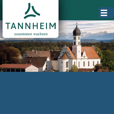
Gemeinde Tannheim
Ortsgeschichte
Ortsteile
Ortsplan
Zahlen, Daten, Fakten
Rathaus & Verwaltung
Aktuelles