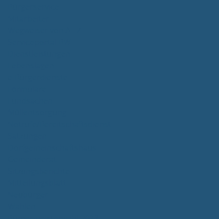
Bürgerservice
Mitarbeiter
Wegweiser von A - Z
Serviceportal BW
Dienstleistungen
Lebenslagen
e-Bürgerdienste
Formulare
Fundsachen
Müllentsorgung
Notrufe/Bereitschaftsdienst
Satzungen
Dorfgemeinschaftshaus
Gemeinderat
Sitzungsberichte
Mitteilungsblatt
Neubürger
Wahlen
Bürgermeisterwahl 2023