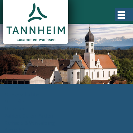
Gemeinde Tannheim
Ortsgeschichte
Ortsteile
Ortsplan
Zahlen, Daten, Fakten
Rathaus & Verwaltung
Aktuelles