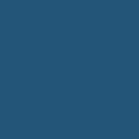
Kommunalwahlen 2024
Bundestagswahl 2025
Landtagswahl 2026
Leben & Wohnen
Termine & Veranstaltungen
Vereine
Kirchen
Ärzte & Tierärzte
Sehenswürdigkeiten
Gastronomie
Einkaufmöglichkeiten
Quartiersentwicklung "Unser Tannheim"
Wochenmarkt
Bildung & Betreuung
Kindergarten
Grundschule
Montessori-Schule
Senioren