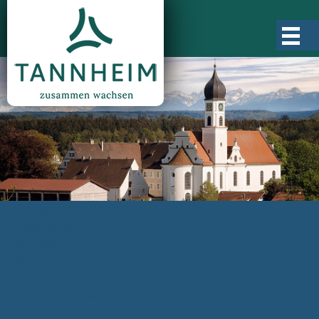
Gemeinde Tannheim
Ortsgeschichte
Ortsteile
Ortsplan
Zahlen, Daten, Fakten
Rathaus & Verwaltung
Aktuelles