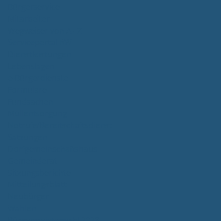
Bürgerservice
Mitarbeiter
Wegweiser von A - Z
Serviceportal BW
Dienstleistungen
Lebenslagen
e-Bürgerdienste
Formulare
Fundsachen
Müllentsorgung
Notrufe/Bereitschaftsdienst
Satzungen
Dorfgemeinschaftshaus
Gemeinderat
Sitzungsberichte
Mitteilungsblatt
Neubürger
Wahlen
Bürgermeisterwahl 2023