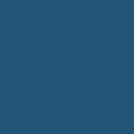
Kommunalwahlen 2024
Bundestagswahl 2025
Landtagswahl 2026
Leben & Wohnen
Termine & Veranstaltungen
Vereine
Kirchen
Ärzte & Tierärzte
Sehenswürdigkeiten
Gastronomie
Einkaufmöglichkeiten
Quartiersentwicklung "Unser Tannheim"
Wochenmarkt
Bildung & Betreuung
Kindergarten
Grundschule
Montessori-Schule
Senioren