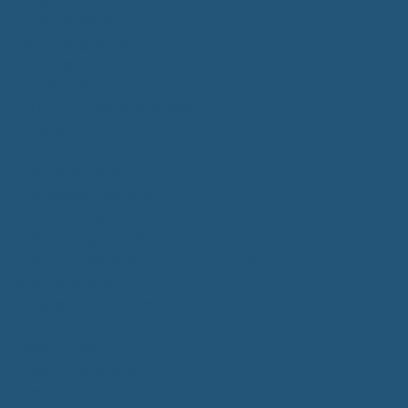
Kommunalwahlen 2024
Bundestagswahl 2025
Landtagswahl 2026
Leben & Wohnen
Termine & Veranstaltungen
Vereine
Kirchen
Ärzte & Tierärzte
Sehenswürdigkeiten
Gastronomie
Einkaufmöglichkeiten
Quartiersentwicklung "Unser Tannheim"
Wochenmarkt
Bildung & Betreuung
Kindergarten
Grundschule
Montessori-Schule
Senioren