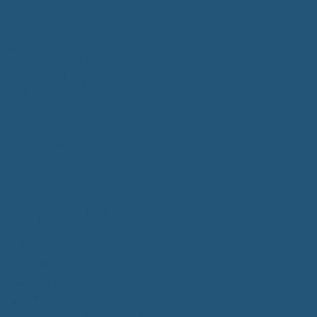
Bürgerservice
Mitarbeiter
Wegweiser von A - Z
Serviceportal BW
Dienstleistungen
Lebenslagen
e-Bürgerdienste
Formulare
Fundsachen
Müllentsorgung
Notrufe/Bereitschaftsdienst
Satzungen
Dorfgemeinschaftshaus
Gemeinderat
Sitzungsberichte
Mitteilungsblatt
Neubürger
Wahlen
Bürgermeisterwahl 2023