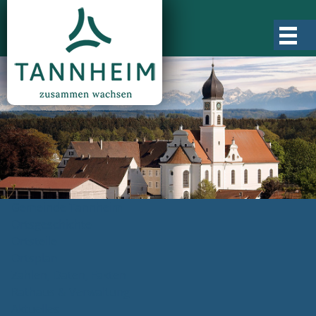
Gemeinde Tannheim
Ortsgeschichte
Ortsteile
Ortsplan
Zahlen, Daten, Fakten
Rathaus & Verwaltung
Aktuelles