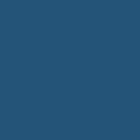
Bürgerservice
Mitarbeiter
Wegweiser von A - Z
Serviceportal BW
Dienstleistungen
Lebenslagen
e-Bürgerdienste
Formulare
Fundsachen
Müllentsorgung
Notrufe/Bereitschaftsdienst
Satzungen
Dorfgemeinschaftshaus
Gemeinderat
Sitzungsberichte
Mitteilungsblatt
Neubürger
Wahlen
Bürgermeisterwahl 2023