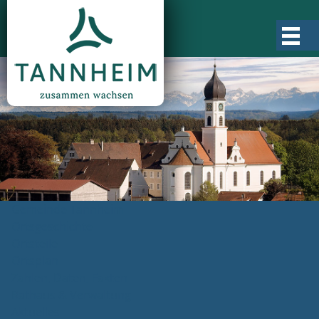
Gemeinde Tannheim
Ortsgeschichte
Ortsteile
Ortsplan
Zahlen, Daten, Fakten
Rathaus & Verwaltung
Aktuelles