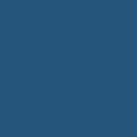
Kommunalwahlen 2024
Bundestagswahl 2025
Landtagswahl 2026
Leben & Wohnen
Termine & Veranstaltungen
Vereine
Kirchen
Ärzte & Tierärzte
Sehenswürdigkeiten
Gastronomie
Einkaufmöglichkeiten
Quartiersentwicklung "Unser Tannheim"
Wochenmarkt
Bildung & Betreuung
Kindergarten
Grundschule
Montessori-Schule
Senioren