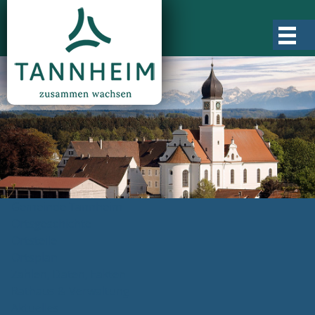
Gemeinde Tannheim
Ortsgeschichte
Ortsteile
Ortsplan
Zahlen, Daten, Fakten
Rathaus & Verwaltung
Aktuelles