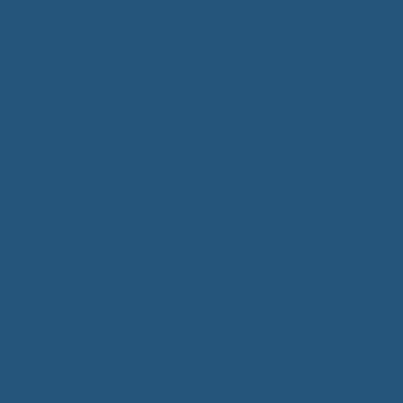
Bürgerservice
Mitarbeiter
Wegweiser von A - Z
Serviceportal BW
Dienstleistungen
Lebenslagen
e-Bürgerdienste
Formulare
Fundsachen
Müllentsorgung
Notrufe/Bereitschaftsdienst
Satzungen
Dorfgemeinschaftshaus
Gemeinderat
Sitzungsberichte
Mitteilungsblatt
Neubürger
Wahlen
Bürgermeisterwahl 2023