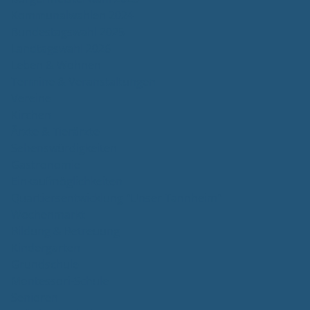
Kommunalwahlen 2024
Bundestagswahl 2025
Landtagswahl 2026
Leben & Wohnen
Termine & Veranstaltungen
Vereine
Kirchen
Ärzte & Tierärzte
Sehenswürdigkeiten
Gastronomie
Einkaufmöglichkeiten
Quartiersentwicklung "Unser Tannheim"
Wochenmarkt
Bildung & Betreuung
Kindergarten
Grundschule
Montessori-Schule
Senioren