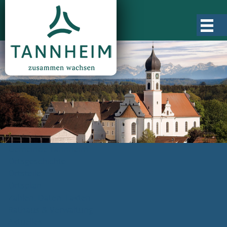
Gemeinde Tannheim
Ortsgeschichte
Ortsteile
Ortsplan
Zahlen, Daten, Fakten
Rathaus & Verwaltung
Aktuelles