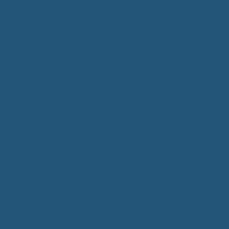
Bürgerservice
Mitarbeiter
Wegweiser von A - Z
Serviceportal BW
Dienstleistungen
Lebenslagen
e-Bürgerdienste
Formulare
Fundsachen
Müllentsorgung
Notrufe/Bereitschaftsdienst
Satzungen
Dorfgemeinschaftshaus
Gemeinderat
Sitzungsberichte
Mitteilungsblatt
Neubürger
Wahlen
Bürgermeisterwahl 2023