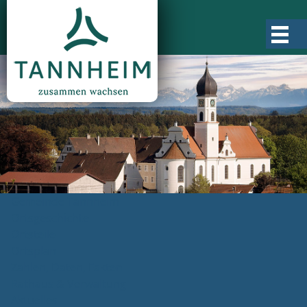
Gemeinde Tannheim
Ortsgeschichte
Ortsteile
Ortsplan
Zahlen, Daten, Fakten
Rathaus & Verwaltung
Aktuelles