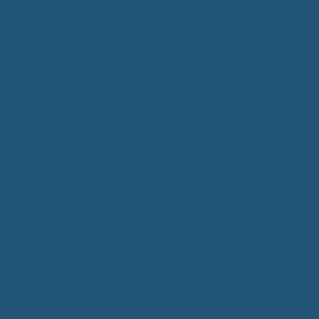
Kommunalwahlen 2024
Bundestagswahl 2025
Landtagswahl 2026
Leben & Wohnen
Termine & Veranstaltungen
Vereine
Kirchen
Ärzte & Tierärzte
Sehenswürdigkeiten
Gastronomie
Einkaufmöglichkeiten
Quartiersentwicklung "Unser Tannheim"
Wochenmarkt
Bildung & Betreuung
Kindergarten
Grundschule
Montessori-Schule
Senioren