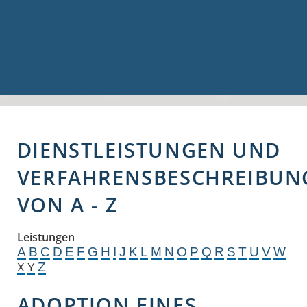
Volkshochschule
Bauen & Gewerbe
Firmenverzeichnis
Bau- und Gewerbeflächen
Hochwasserschutz
Breitbandversorgung
DIENSTLEISTUNGEN UND
VERFAHRENSBESCHREIBUN
VON A - Z
Leistungen
A
B
C
D
E
F
G
H
I
J
K
L
M
N
O
P
Q
R
S
T
U
V
W
Z
X
Y
ADOPTION EINES