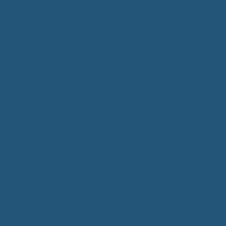
Kommunalwahlen 2024
Bundestagswahl 2025
Landtagswahl 2026
Leben & Wohnen
Termine & Veranstaltungen
Vereine
Kirchen
Ärzte & Tierärzte
Sehenswürdigkeiten
Gastronomie
Einkaufmöglichkeiten
Quartiersentwicklung "Unser Tannheim"
Wochenmarkt
Bildung & Betreuung
Kindergarten
Grundschule
Montessori-Schule
Senioren