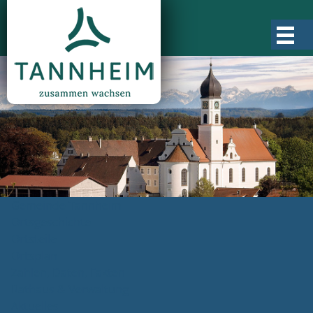
Gemeinde Tannheim
Ortsgeschichte
Ortsteile
Ortsplan
Zahlen, Daten, Fakten
Rathaus & Verwaltung
Aktuelles