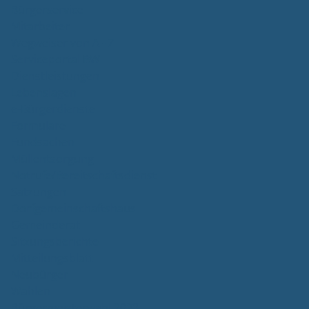
Bürgerservice
Mitarbeiter
Wegweiser von A - Z
Serviceportal BW
Dienstleistungen
Lebenslagen
e-Bürgerdienste
Formulare
Fundsachen
Müllentsorgung
Notrufe/Bereitschaftsdienst
Satzungen
Dorfgemeinschaftshaus
Gemeinderat
Sitzungsberichte
Mitteilungsblatt
Neubürger
Wahlen
Bürgermeisterwahl 2023