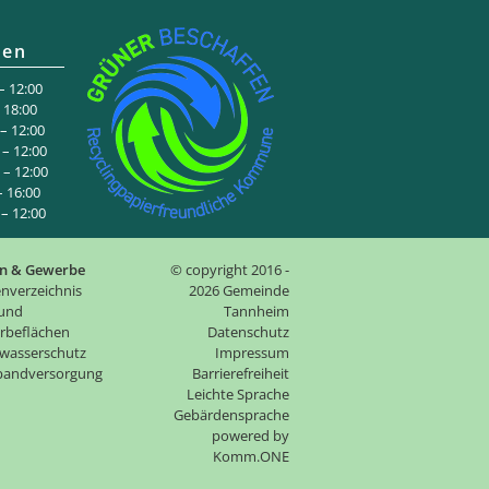
ten
 12:00
:00
 12:00
– 12:00
– 12:00
6:00
 12:00
n & Gewerbe
© copyright 2016 -
nverzeichnis
2026 Gemeinde
 und
Tannheim
rbeflächen
Datenschutz
wasserschutz
Impressum
tbandversorgung
Barrierefreiheit
Leichte Sprache
Gebärdensprache
p
owered by
Komm.ONE