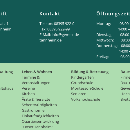
ift
Kontakt
Öffnungszei
atz 1
Telefon: 08395 922-0
Montag: 08:00 –
nnheim
Fax: 08395 922-99
14:00 – 18
E-Mail:
info@gemeinde-
Dienstag: 08:00 –
tannheim.de
Mittwoch: 08:00 
Donnerstag: 08:00 
14:00 – 1
Freitag: 08:00 –
waltung
Leben & Wohnen
Bildung & Betreuung
Baue
Termine &
Kindergarten
Firme
Veranstaltungen
Grundschule
Bau-
ftshaus
Vereine
Montessori-Schule
Gewe
Kirchen
Senioren
Hoch
Ärzte & Tierärzte
Volkshochschule
Brei
Sehenswürdigkeiten
Gastronomie
Einkaufmöglichkeiten
Quartiersentwicklung
"Unser Tannheim"