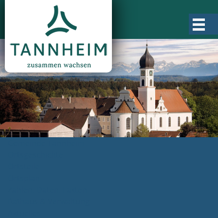
Gemeinde Tannheim
Ortsgeschichte
Ortsteile
Ortsplan
Zahlen, Daten, Fakten
Rathaus & Verwaltung
Aktuelles