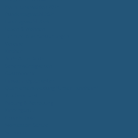
Kommunalwahlen 2024
Bundestagswahl 2025
Landtagswahl 2026
Leben & Wohnen
Termine & Veranstaltungen
Vereine
Kirchen
Ärzte & Tierärzte
Sehenswürdigkeiten
Gastronomie
Einkaufmöglichkeiten
Quartiersentwicklung "Unser Tannheim"
Wochenmarkt
Bildung & Betreuung
Kindergarten
Grundschule
Montessori-Schule
Senioren