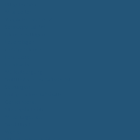
Bürgerservice
Mitarbeiter
Wegweiser von A - Z
Serviceportal BW
Dienstleistungen
Lebenslagen
e-Bürgerdienste
Formulare
Fundsachen
Müllentsorgung
Notrufe/Bereitschaftsdienst
Satzungen
Dorfgemeinschaftshaus
Gemeinderat
Sitzungsberichte
Mitteilungsblatt
Neubürger
Wahlen
Bürgermeisterwahl 2023