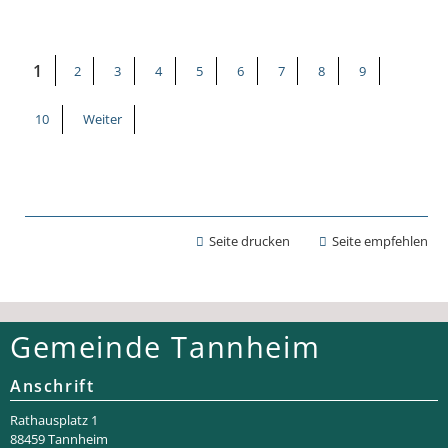
1
2
3
4
5
6
7
8
9
10
Weiter
Seite drucken
Seite empfehlen
Gemeinde Tannheim
Anschrift
Rathaus­platz 1
88459 Tannheim