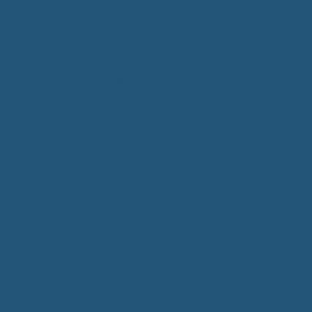
Kommunalwahlen 2024
Bundestagswahl 2025
Landtagswahl 2026
Leben & Wohnen
Termine & Veranstaltungen
Vereine
Kirchen
Ärzte & Tierärzte
Sehenswürdigkeiten
Gastronomie
Einkaufmöglichkeiten
Quartiersentwicklung "Unser Tannheim"
Wochenmarkt
Bildung & Betreuung
Kindergarten
Grundschule
Montessori-Schule
Senioren