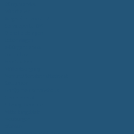
Bürgerservice
Mitarbeiter
Wegweiser von A - Z
Serviceportal BW
Dienstleistungen
Lebenslagen
e-Bürgerdienste
Formulare
Fundsachen
Müllentsorgung
Notrufe/Bereitschaftsdienst
Satzungen
Dorfgemeinschaftshaus
Gemeinderat
Sitzungsberichte
Mitteilungsblatt
Neubürger
Wahlen
Bürgermeisterwahl 2023