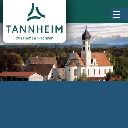
Gemeinde Tannheim
Ortsgeschichte
Ortsteile
Ortsplan
Zahlen, Daten, Fakten
Rathaus & Verwaltung
Aktuelles