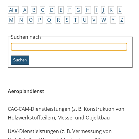
Alle
A
B
C
D
E
F
G
H
I
J
K
L
M
N
O
P
Q
R
S
T
U
V
W
Y
Z
Suchen nach
Aeroplandienst
CAC-CAM-Dienstleistungen (z. B. Konstruktion von
Holzwerkstoffteilen), Messe- und Objektbau
UAV-Dienstleistungen (z. B. Vermessung von