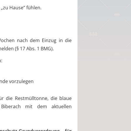
d „zu Hause“ fühlen.
Wochen nach dem Einzug in die
lden (§ 17 Abs. 1 BMG).
n:
unde vorzulegen
ür die Restmülltonne, die blaue
s Biberach mit dem aktuellen