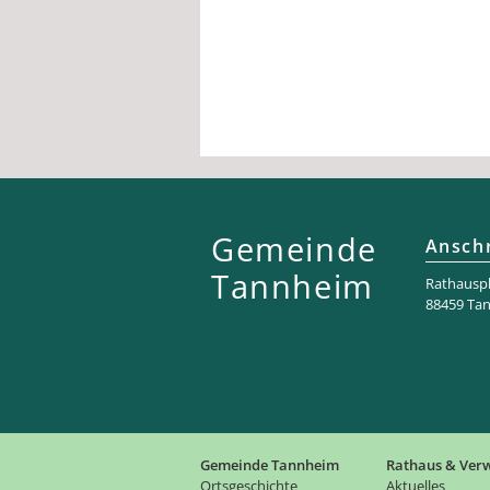
Gemeinde
Anschr
Tannheim
Rathaus­pl
88459 Ta
Gemeinde Tannheim
Rathaus & Ver
Ortsgeschichte
Aktuelles