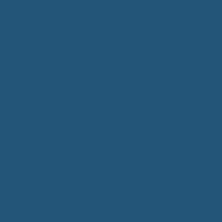
Kommunalwahlen 2024
Bundestagswahl 2025
Landtagswahl 2026
Leben & Wohnen
Termine & Veranstaltungen
Vereine
Kirchen
Ärzte & Tierärzte
Sehenswürdigkeiten
Gastronomie
Einkaufmöglichkeiten
Quartiersentwicklung "Unser Tannheim"
Wochenmarkt
Bildung & Betreuung
Kindergarten
Grundschule
Montessori-Schule
Senioren