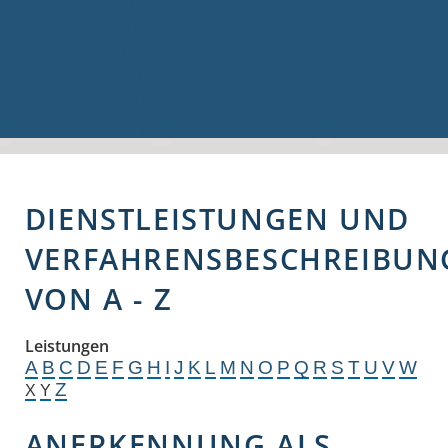
Volkshochschule
Bauen & Gewerbe
Firmenverzeichnis
Bau- und Gewerbeflächen
Hochwasserschutz
Breitbandversorgung
DIENSTLEISTUNGEN UND
VERFAHRENSBESCHREIBUN
VON A - Z
Leistungen
A
B
C
D
E
F
G
H
I
J
K
L
M
N
O
P
Q
R
S
T
U
V
W
Z
X
Y
ANERKENNUNG ALS