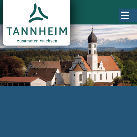
Gemeinde Tannheim
Ortsgeschichte
Ortsteile
Ortsplan
Zahlen, Daten, Fakten
Rathaus & Verwaltung
Aktuelles