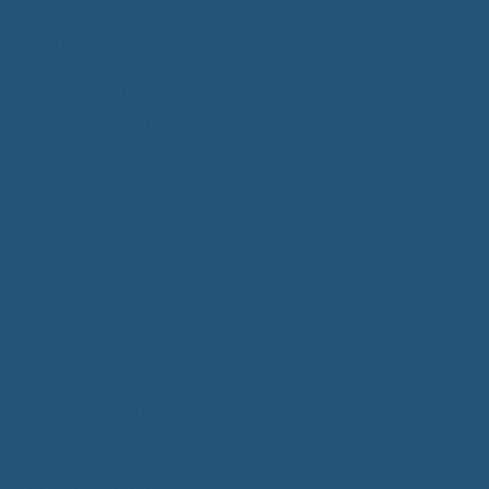
Bürgerservice
Mitarbeiter
Wegweiser von A - Z
Serviceportal BW
Dienstleistungen
Lebenslagen
e-Bürgerdienste
Formulare
Fundsachen
Müllentsorgung
Notrufe/Bereitschaftsdienst
Satzungen
Dorfgemeinschaftshaus
Gemeinderat
Sitzungsberichte
Mitteilungsblatt
Neubürger
Wahlen
Bürgermeisterwahl 2023