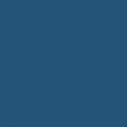
Kommunalwahlen 2024
Bundestagswahl 2025
Landtagswahl 2026
Leben & Wohnen
Termine & Veranstaltungen
Vereine
Kirchen
Ärzte & Tierärzte
Sehenswürdigkeiten
Gastronomie
Einkaufmöglichkeiten
Quartiersentwicklung "Unser Tannheim"
Wochenmarkt
Bildung & Betreuung
Kindergarten
Grundschule
Montessori-Schule
Senioren