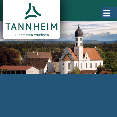
Gemeinde Tannheim
Ortsgeschichte
Ortsteile
Ortsplan
Zahlen, Daten, Fakten
Rathaus & Verwaltung
Aktuelles