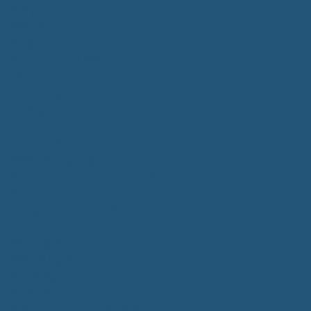
Bürgerservice
Mitarbeiter
Wegweiser von A - Z
Serviceportal BW
Dienstleistungen
Lebenslagen
e-Bürgerdienste
Formulare
Fundsachen
Müllentsorgung
Notrufe/Bereitschaftsdienst
Satzungen
Dorfgemeinschaftshaus
Gemeinderat
Sitzungsberichte
Mitteilungsblatt
Neubürger
Wahlen
Bürgermeisterwahl 2023