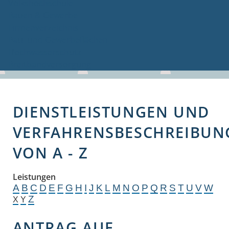
Volkshochschule
Bauen & Gewerbe
Firmenverzeichnis
Bau- und Gewerbeflächen
Hochwasserschutz
Breitbandversorgung
DIENSTLEISTUNGEN UND
VERFAHRENSBESCHREIBUN
VON A - Z
Leistungen
A
B
C
D
E
F
G
H
I
J
K
L
M
N
O
P
Q
R
S
T
U
V
W
Z
X
Y
ANTRAG AUF