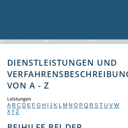
Volkshochschule
Bauen & Gewerbe
Firmenverzeichnis
Bau- und Gewerbeflächen
Hochwasserschutz
Breitbandversorgung
DIENSTLEISTUNGEN UND
VERFAHRENSBESCHREIBUN
VON A - Z
Leistungen
A
B
C
D
E
F
G
H
I
J
K
L
M
N
O
P
Q
R
S
T
U
V
W
Z
X
Y
BEIHILFE BEI DER