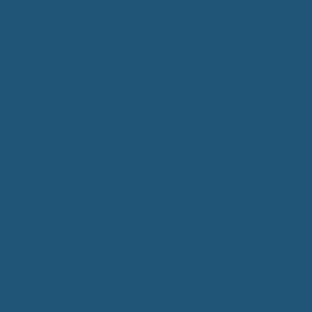
Kommunalwahlen 2024
Bundestagswahl 2025
Landtagswahl 2026
Leben & Wohnen
Termine & Veranstaltungen
Vereine
Kirchen
Ärzte & Tierärzte
Sehenswürdigkeiten
Gastronomie
Einkaufmöglichkeiten
Quartiersentwicklung "Unser Tannheim"
Wochenmarkt
Bildung & Betreuung
Kindergarten
Grundschule
Montessori-Schule
Senioren