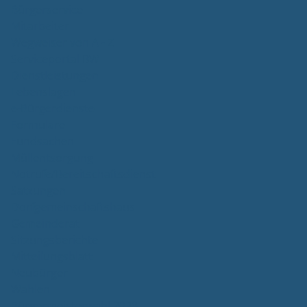
Bürgerservice
Mitarbeiter
Wegweiser von A - Z
Serviceportal BW
Dienstleistungen
Lebenslagen
e-Bürgerdienste
Formulare
Fundsachen
Müllentsorgung
Notrufe/Bereitschaftsdienst
Satzungen
Dorfgemeinschaftshaus
Gemeinderat
Sitzungsberichte
Mitteilungsblatt
Neubürger
Wahlen
Bürgermeisterwahl 2023