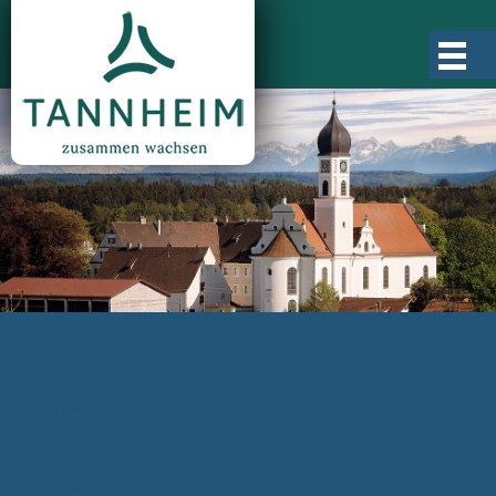
Gemeinde Tannheim
Ortsgeschichte
Ortsteile
Ortsplan
Zahlen, Daten, Fakten
Rathaus & Verwaltung
Aktuelles