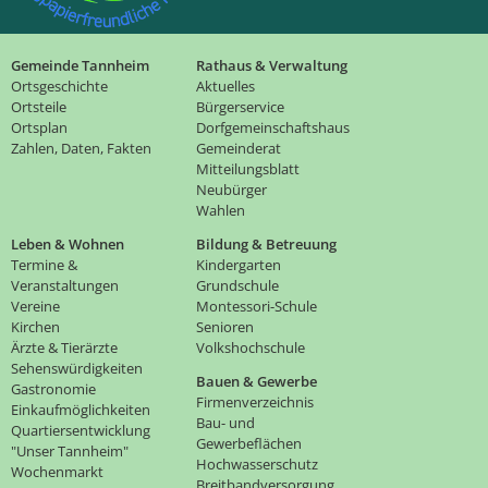
Gemeinde Tannheim
Rathaus & Verwaltung
Ortsgeschichte
Aktuelles
Ortsteile
Bürgerservice
Ortsplan
Dorfgemeinschaftshaus
Zahlen, Daten, Fakten
Gemeinderat
Mitteilungsblatt
Neubürger
Wahlen
Leben & Wohnen
Bildung & Betreuung
Termine &
Kindergarten
Veranstaltungen
Grundschule
Vereine
Montessori-Schule
Kirchen
Senioren
Ärzte & Tierärzte
Volkshochschule
Sehenswürdigkeiten
Bauen & Gewerbe
Gastronomie
Firmenverzeichnis
Einkaufmöglichkeiten
Bau- und
Quartiersentwicklung
Gewerbeflächen
"Unser Tannheim"
Hochwasserschutz
Wochenmarkt
Breitbandversorgung