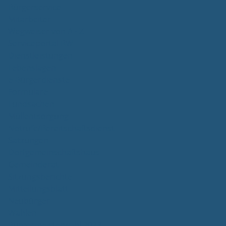
Bürgerservice
Mitarbeiter
Wegweiser von A - Z
Serviceportal BW
Dienstleistungen
Lebenslagen
e-Bürgerdienste
Formulare
Fundsachen
Müllentsorgung
Notrufe/Bereitschaftsdienst
Satzungen
Dorfgemeinschaftshaus
Gemeinderat
Sitzungsberichte
Mitteilungsblatt
Neubürger
Wahlen
Bürgermeisterwahl 2023