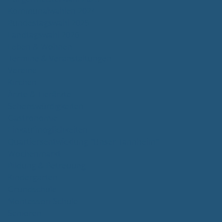
Kommunalwahlen 2024
Bundestagswahl 2025
Landtagswahl 2026
Leben & Wohnen
Termine & Veranstaltungen
Vereine
Kirchen
Ärzte & Tierärzte
Sehenswürdigkeiten
Gastronomie
Einkaufmöglichkeiten
Quartiersentwicklung "Unser Tannheim"
Wochenmarkt
Bildung & Betreuung
Kindergarten
Grundschule
Montessori-Schule
Senioren