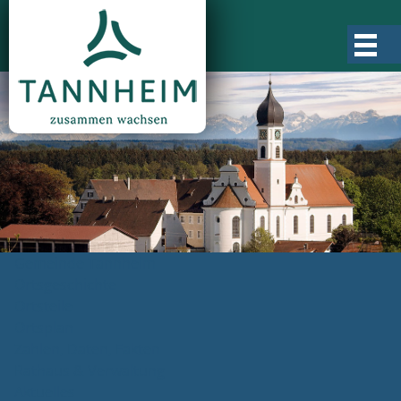
Gemeinde Tannheim
Ortsgeschichte
Ortsteile
Ortsplan
Zahlen, Daten, Fakten
Rathaus & Verwaltung
Aktuelles