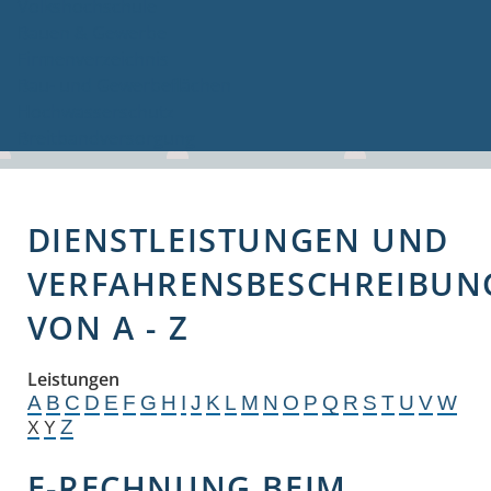
Volkshochschule
Bauen & Gewerbe
Firmenverzeichnis
Bau- und Gewerbeflächen
Hochwasserschutz
Breitbandversorgung
DIENSTLEISTUNGEN UND
VERFAHRENSBESCHREIBUN
VON A - Z
Leistungen
A
B
C
D
E
F
G
H
I
J
K
L
M
N
O
P
Q
R
S
T
U
V
W
Z
X
Y
E-RECHNUNG BEIM