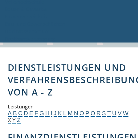
Volkshochschule
Bauen & Gewerbe
Firmenverzeichnis
Bau- und Gewerbeflächen
Hochwasserschutz
Breitbandversorgung
DIENSTLEISTUNGEN UND
VERFAHRENSBESCHREIBUN
VON A - Z
Leistungen
A
B
C
D
E
F
G
H
I
J
K
L
M
N
O
P
Q
R
S
T
U
V
W
Z
X
Y
FINANZDIENSTLEISTUNGEN