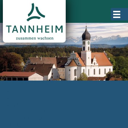
Gemeinde Tannheim
Ortsgeschichte
Ortsteile
Ortsplan
Zahlen, Daten, Fakten
Rathaus & Verwaltung
Aktuelles