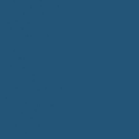
Kommunalwahlen 2024
Bundestagswahl 2025
Landtagswahl 2026
Leben & Wohnen
Termine & Veranstaltungen
Vereine
Kirchen
Ärzte & Tierärzte
Sehenswürdigkeiten
Gastronomie
Einkaufmöglichkeiten
Quartiersentwicklung "Unser Tannheim"
Wochenmarkt
Bildung & Betreuung
Kindergarten
Grundschule
Montessori-Schule
Senioren