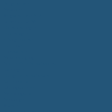
Bürgerservice
Mitarbeiter
Wegweiser von A - Z
Serviceportal BW
Dienstleistungen
Lebenslagen
e-Bürgerdienste
Formulare
Fundsachen
Müllentsorgung
Notrufe/Bereitschaftsdienst
Satzungen
Dorfgemeinschaftshaus
Gemeinderat
Sitzungsberichte
Mitteilungsblatt
Neubürger
Wahlen
Bürgermeisterwahl 2023