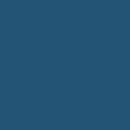
Bürgerservice
Mitarbeiter
Wegweiser von A - Z
Serviceportal BW
Dienstleistungen
Lebenslagen
e-Bürgerdienste
Formulare
Fundsachen
Müllentsorgung
Notrufe/Bereitschaftsdienst
Satzungen
Dorfgemeinschaftshaus
Gemeinderat
Sitzungsberichte
Mitteilungsblatt
Neubürger
Wahlen
Bürgermeisterwahl 2023