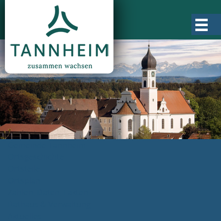
Gemeinde Tannheim
Ortsgeschichte
Ortsteile
Ortsplan
Zahlen, Daten, Fakten
Rathaus & Verwaltung
Aktuelles