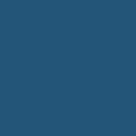
Kommunalwahlen 2024
Bundestagswahl 2025
Landtagswahl 2026
Leben & Wohnen
Termine & Veranstaltungen
Vereine
Kirchen
Ärzte & Tierärzte
Sehenswürdigkeiten
Gastronomie
Einkaufmöglichkeiten
Quartiersentwicklung "Unser Tannheim"
Wochenmarkt
Bildung & Betreuung
Kindergarten
Grundschule
Montessori-Schule
Senioren