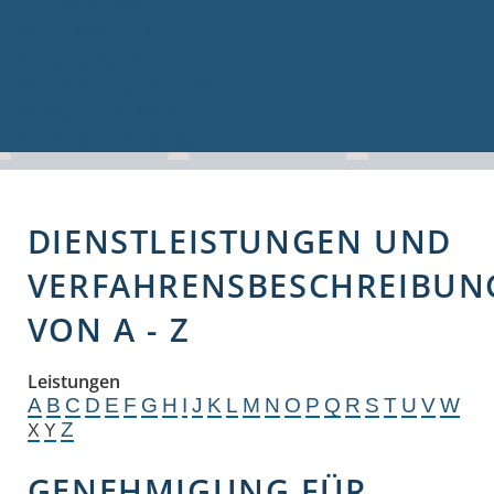
Volkshochschule
Bauen & Gewerbe
Firmenverzeichnis
Bau- und Gewerbeflächen
Hochwasserschutz
Breitbandversorgung
DIENSTLEISTUNGEN UND
VERFAHRENSBESCHREIBUN
VON A - Z
Leistungen
A
B
C
D
E
F
G
H
I
J
K
L
M
N
O
P
Q
R
S
T
U
V
W
Z
X
Y
GENEHMIGUNG FÜR