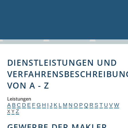
Volkshochschule
Bauen & Gewerbe
Firmenverzeichnis
Bau- und Gewerbeflächen
Hochwasserschutz
Breitbandversorgung
DIENSTLEISTUNGEN UND
VERFAHRENSBESCHREIBUN
VON A - Z
Leistungen
A
B
C
D
E
F
G
H
I
J
K
L
M
N
O
P
Q
R
S
T
U
V
W
Z
X
Y
GEWERBE DER MAKLER,