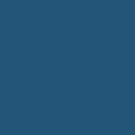
Kommunalwahlen 2024
Bundestagswahl 2025
Landtagswahl 2026
Leben & Wohnen
Termine & Veranstaltungen
Vereine
Kirchen
Ärzte & Tierärzte
Sehenswürdigkeiten
Gastronomie
Einkaufmöglichkeiten
Quartiersentwicklung "Unser Tannheim"
Wochenmarkt
Bildung & Betreuung
Kindergarten
Grundschule
Montessori-Schule
Senioren