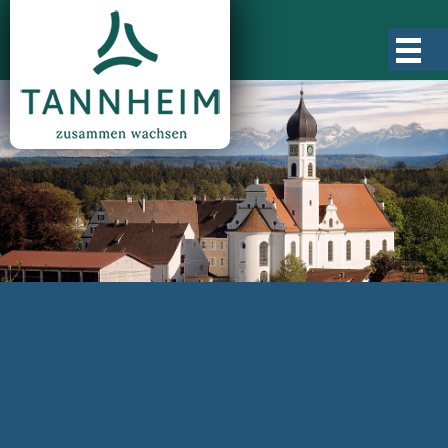
Gemeinde Tannheim
Ortsgeschichte
Ortsteile
Ortsplan
Zahlen, Daten, Fakten
Rathaus & Verwaltung
Aktuelles