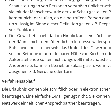
Die Schaustellungen dürfen nicht gegen die guten Sitt
Schaustellungen von Personen
verstoßen
üblicherwei
sie mit der Menschenwürde der zur Schau gestellten Pe
kommt nicht darauf an, ob die betroffene Person damit
unzulässig im Sinne dieser Definition gelten z.B. Pe
vor Publikum.
Der Gewerbebetrieb darf im Hinblick auf seine örtlic
der Räume nicht dem öffentlichen Interesse widerspr
Entscheidend ist einerseits das Umfeld des Gewerbebe
solche Betriebe in unmittelbarer Nähe von Kirchen ode
Außenstehende sollten nicht ungewollt mit Schaustell
Andererseits kann ein Betrieb unzulässig sein, wenn 
ausgehen
,
z.B. Gerüche oder Lärm
.
Verfahrensablauf
Die Erlaubnis können Sie schriftlich oder in elektronische
beantragen. Eine einfache E-Mail genügt nicht. Sie können
Netzwerk einheitlicher Ansprechpartner beantragen.