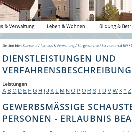
s & Verwaltung
Leben & Wohnen
Bildung & Bet
Sie sind hier:
Startseite
/
Rathaus & Verwaltung
/
Bürgerservice
/
Serviceportal BW
/
DIENSTLEISTUNGEN UND
VERFAHRENSBESCHREIBUNGE
Leistungen
A
B
C
D
E
F
G
H
I
J
K
L
M
N
O
P
Q
R
S
T
U
V
W
Z
X
Y
GEWERBSMÄSSIGE SCHAUSTE
ERSONEN - ERLAUBNIS BEA