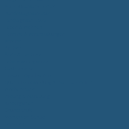
Kommunalwahlen 2024
Bundestagswahl 2025
Landtagswahl 2026
Leben & Wohnen
Termine & Veranstaltungen
Vereine
Kirchen
Ärzte & Tierärzte
Sehenswürdigkeiten
Gastronomie
Einkaufmöglichkeiten
Quartiersentwicklung "Unser Tannheim"
Wochenmarkt
Bildung & Betreuung
Kindergarten
Grundschule
Montessori-Schule
Senioren