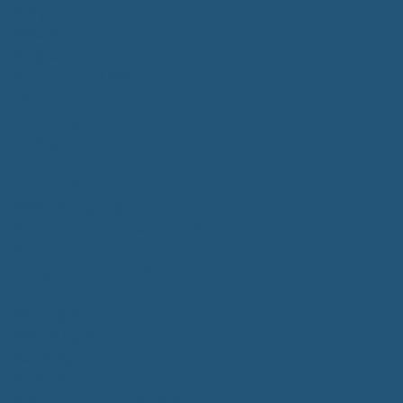
Bürgerservice
Mitarbeiter
Wegweiser von A - Z
Serviceportal BW
Dienstleistungen
Lebenslagen
e-Bürgerdienste
Formulare
Fundsachen
Müllentsorgung
Notrufe/Bereitschaftsdienst
Satzungen
Dorfgemeinschaftshaus
Gemeinderat
Sitzungsberichte
Mitteilungsblatt
Neubürger
Wahlen
Bürgermeisterwahl 2023