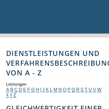
Volkshochschule
Bauen & Gewerbe
Firmenverzeichnis
Bau- und Gewerbeflächen
Hochwasserschutz
Breitbandversorgung
DIENSTLEISTUNGEN UND
VERFAHRENSBESCHREIBUN
VON A - Z
Leistungen
A
B
C
D
E
F
G
H
I
J
K
L
M
N
O
P
Q
R
S
T
U
V
W
Z
X
Y
GLEICHWERTIGKEIT EINER