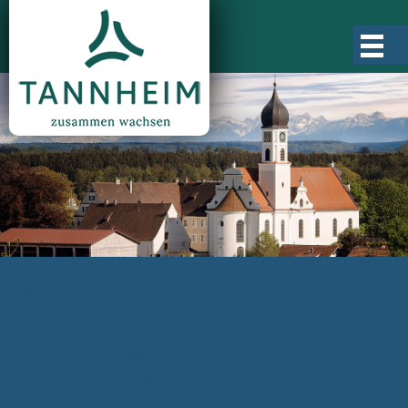
Gemeinde Tannheim
Ortsgeschichte
Ortsteile
Ortsplan
Zahlen, Daten, Fakten
Rathaus & Verwaltung
Aktuelles