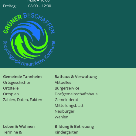
14:00 – 16:00
Freitag: 08:00 – 12:00
Gemeinde Tannheim
Rathaus & Verwaltung
Ortsgeschichte
Aktuelles
Ortsteile
Bürgerservice
Ortsplan
Dorfgemeinschaftshaus
Zahlen, Daten, Fakten
Gemeinderat
Mitteilungsblatt
Neubürger
Wahlen
Leben & Wohnen
Bildung & Betreuung
Termine &
Kindergarten