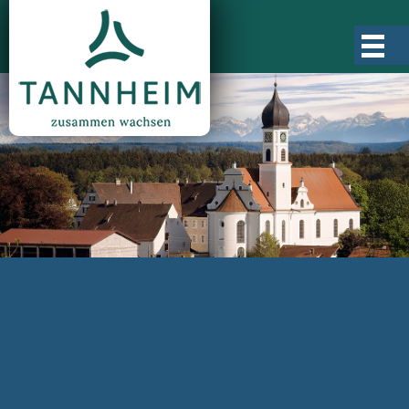
Gemeinde Tannheim
Ortsgeschichte
Ortsteile
Ortsplan
Zahlen, Daten, Fakten
Rathaus & Verwaltung
Aktuelles