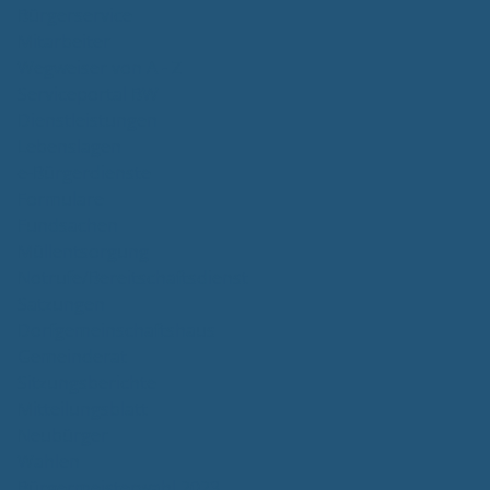
Bürgerservice
Mitarbeiter
Wegweiser von A - Z
Serviceportal BW
Dienstleistungen
Lebenslagen
e-Bürgerdienste
Formulare
Fundsachen
Müllentsorgung
Notrufe/Bereitschaftsdienst
Satzungen
Dorfgemeinschaftshaus
Gemeinderat
Sitzungsberichte
Mitteilungsblatt
Neubürger
Wahlen
Bürgermeisterwahl 2023