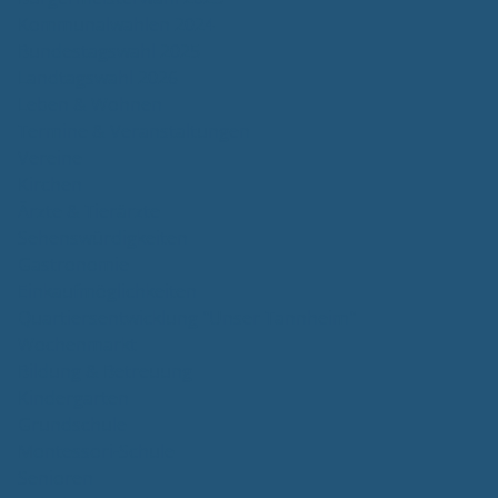
Kommunalwahlen 2024
Bundestagswahl 2025
Landtagswahl 2026
Leben & Wohnen
Termine & Veranstaltungen
Vereine
Kirchen
Ärzte & Tierärzte
Sehenswürdigkeiten
Gastronomie
Einkaufmöglichkeiten
Quartiersentwicklung "Unser Tannheim"
Wochenmarkt
Bildung & Betreuung
Kindergarten
Grundschule
Montessori-Schule
Senioren