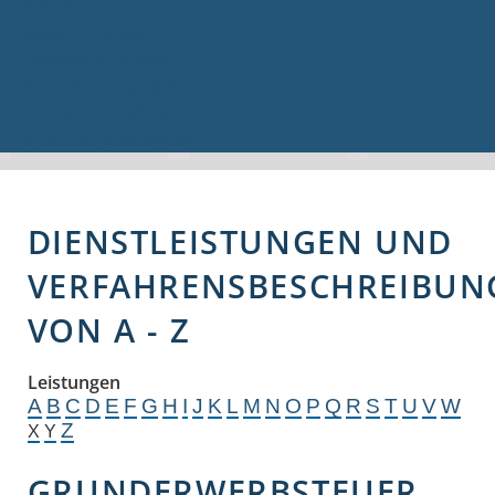
Volkshochschule
Bauen & Gewerbe
Firmenverzeichnis
Bau- und Gewerbeflächen
Hochwasserschutz
Breitbandversorgung
DIENSTLEISTUNGEN UND
VERFAHRENSBESCHREIBUN
VON A - Z
Leistungen
A
B
C
D
E
F
G
H
I
J
K
L
M
N
O
P
Q
R
S
T
U
V
W
Z
X
Y
GRUNDERWERBSTEUER