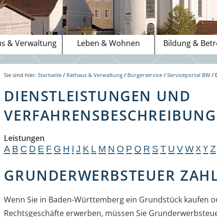
s & Verwaltung
Leben & Wohnen
Bildung & Bet
Sie sind hier:
Startseite
/
Rathaus & Verwaltung
/
Bürgerservice
/
Serviceportal BW
/
DIENSTLEISTUNGEN UND
VERFAHRENSBESCHREIBUNGE
Leistungen
A
B
C
D
E
F
G
H
I
J
K
L
M
N
O
P
Q
R
S
T
U
V
W
Z
X
Y
GRUNDERWERBSTEUER ZAH
Wenn Sie in Baden-Württemberg ein Grundstück kaufen o
Rechtsgeschäfte erwerben, müssen Sie Grunderwerbsteuer