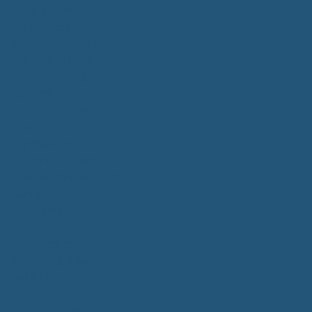
Bürgerservice
Mitarbeiter
Wegweiser von A - Z
Serviceportal BW
Dienstleistungen
Lebenslagen
e-Bürgerdienste
Formulare
Fundsachen
Müllentsorgung
Notrufe/Bereitschaftsdienst
Satzungen
Dorfgemeinschaftshaus
Gemeinderat
Sitzungsberichte
Mitteilungsblatt
Neubürger
Wahlen
Bürgermeisterwahl 2023