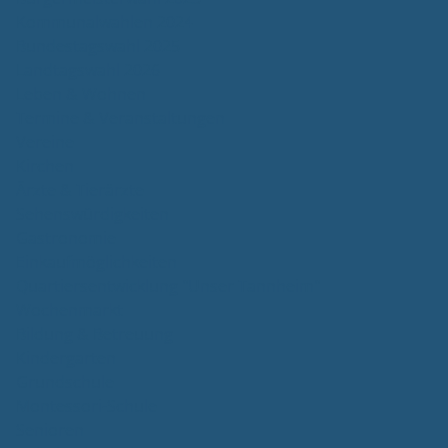
Kommunalwahlen 2024
Bundestagswahl 2025
Landtagswahl 2026
Leben & Wohnen
Termine & Veranstaltungen
Vereine
Kirchen
Ärzte & Tierärzte
Sehenswürdigkeiten
Gastronomie
Einkaufmöglichkeiten
Quartiersentwicklung "Unser Tannheim"
Wochenmarkt
Bildung & Betreuung
Kindergarten
Grundschule
Montessori-Schule
Senioren