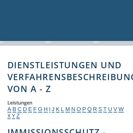
Volkshochschule
Bauen & Gewerbe
Firmenverzeichnis
Bau- und Gewerbeflächen
Hochwasserschutz
Breitbandversorgung
DIENSTLEISTUNGEN UND
VERFAHRENSBESCHREIBUN
VON A - Z
Leistungen
A
B
C
D
E
F
G
H
I
J
K
L
M
N
O
P
Q
R
S
T
U
V
W
Z
X
Y
IMMISSIONSSCHUTZ -