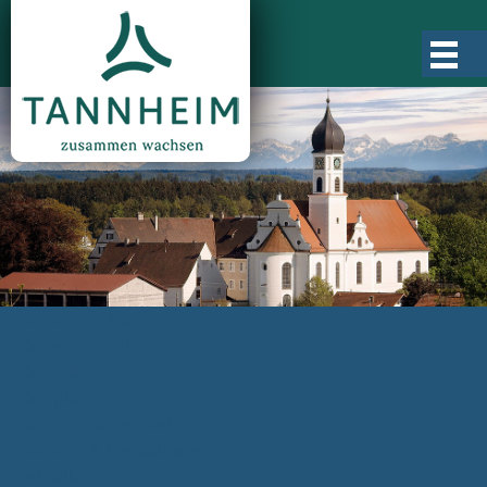
Gemeinde Tannheim
Ortsgeschichte
Ortsteile
Ortsplan
Zahlen, Daten, Fakten
Rathaus & Verwaltung
Aktuelles