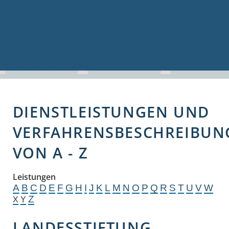
Volkshochschule
Bauen & Gewerbe
Firmenverzeichnis
Bau- und Gewerbeflächen
Hochwasserschutz
Breitbandversorgung
DIENSTLEISTUNGEN UND
VERFAHRENSBESCHREIBUN
VON A - Z
Leistungen
A
B
C
D
E
F
G
H
I
J
K
L
M
N
O
P
Q
R
S
T
U
V
W
Z
X
Y
LANDESSTIFTUNG