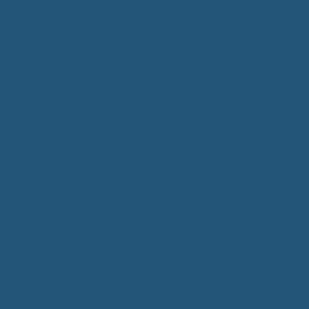
Kommunalwahlen 2024
Bundestagswahl 2025
Landtagswahl 2026
Leben & Wohnen
Termine & Veranstaltungen
Vereine
Kirchen
Ärzte & Tierärzte
Sehenswürdigkeiten
Gastronomie
Einkaufmöglichkeiten
Quartiersentwicklung "Unser Tannheim"
Wochenmarkt
Bildung & Betreuung
Kindergarten
Grundschule
Montessori-Schule
Senioren