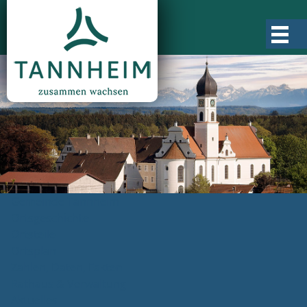
Gemeinde Tannheim
Ortsgeschichte
Ortsteile
Ortsplan
Zahlen, Daten, Fakten
Rathaus & Verwaltung
Aktuelles