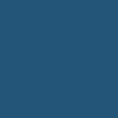
Bürgerservice
Mitarbeiter
Wegweiser von A - Z
Serviceportal BW
Dienstleistungen
Lebenslagen
e-Bürgerdienste
Formulare
Fundsachen
Müllentsorgung
Notrufe/Bereitschaftsdienst
Satzungen
Dorfgemeinschaftshaus
Gemeinderat
Sitzungsberichte
Mitteilungsblatt
Neubürger
Wahlen
Bürgermeisterwahl 2023