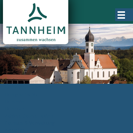
Gemeinde Tannheim
Ortsgeschichte
Ortsteile
Ortsplan
Zahlen, Daten, Fakten
Rathaus & Verwaltung
Aktuelles