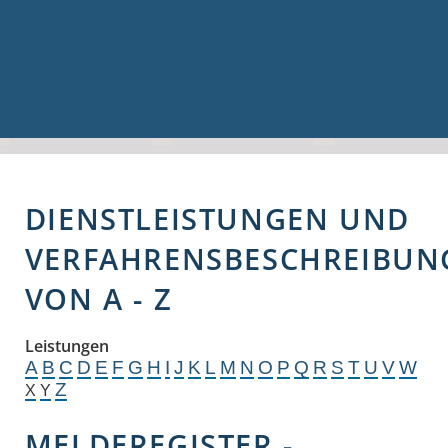
Volkshochschule
Bauen & Gewerbe
Firmenverzeichnis
Bau- und Gewerbeflächen
Hochwasserschutz
Breitbandversorgung
DIENSTLEISTUNGEN UND
VERFAHRENSBESCHREIBUN
VON A - Z
Leistungen
A
B
C
D
E
F
G
H
I
J
K
L
M
N
O
P
Q
R
S
T
U
V
W
Z
X
Y
MELDEREGISTER -