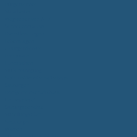
Bürgerservice
Mitarbeiter
Wegweiser von A - Z
Serviceportal BW
Dienstleistungen
Lebenslagen
e-Bürgerdienste
Formulare
Fundsachen
Müllentsorgung
Notrufe/Bereitschaftsdienst
Satzungen
Dorfgemeinschaftshaus
Gemeinderat
Sitzungsberichte
Mitteilungsblatt
Neubürger
Wahlen
Bürgermeisterwahl 2023