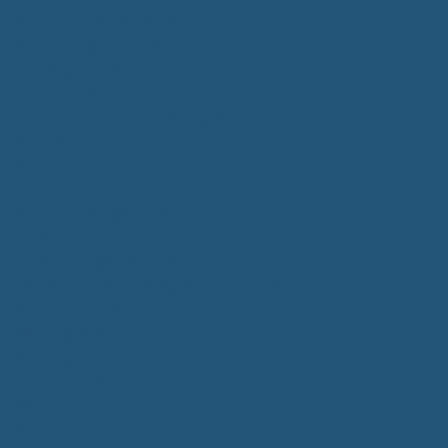
Kommunalwahlen 2024
Bundestagswahl 2025
Landtagswahl 2026
Leben & Wohnen
Termine & Veranstaltungen
Vereine
Kirchen
Ärzte & Tierärzte
Sehenswürdigkeiten
Gastronomie
Einkaufmöglichkeiten
Quartiersentwicklung "Unser Tannheim"
Wochenmarkt
Bildung & Betreuung
Kindergarten
Grundschule
Montessori-Schule
Senioren