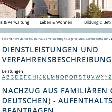
s & Verwaltung
Leben & Wohnen
Bildung & Bet
Sie sind hier:
Startseite
/
Rathaus & Verwaltung
/
Bürgerservice
/
Serviceportal BW
/
DIENSTLEISTUNGEN UND
VERFAHRENSBESCHREIBUNGE
Leistungen
A
B
C
D
E
F
G
H
I
J
K
L
M
N
O
P
Q
R
S
T
U
V
W
Z
X
Y
NACHZUG AUS FAMILIÄREN
DEUTSCHEN) - AUFENTHALT
BEANTRAGEN