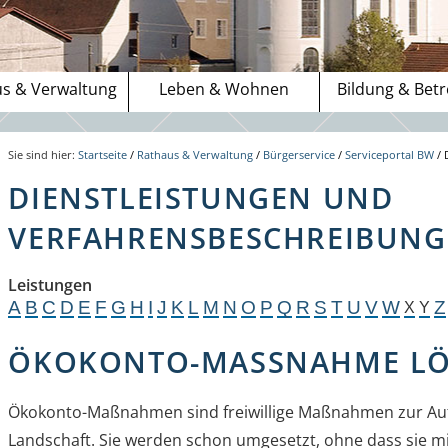
s & Verwaltung
Leben & Wohnen
Bildung & Bet
Sie sind hier:
Startseite
/
Rathaus & Verwaltung
/
Bürgerservice
/
Serviceportal BW
/
DIENSTLEISTUNGEN UND
VERFAHRENSBESCHREIBUNGE
Leistungen
A
B
C
D
E
F
G
H
I
J
K
L
M
N
O
P
Q
R
S
T
U
V
W
Z
X
Y
ÖKOKONTO-MASSNAHME LÖ
Ökokonto-Maßnahmen sind freiwillige Maßnahmen zur Au
Landschaft. Sie werden schon umgesetzt, ohne dass sie 