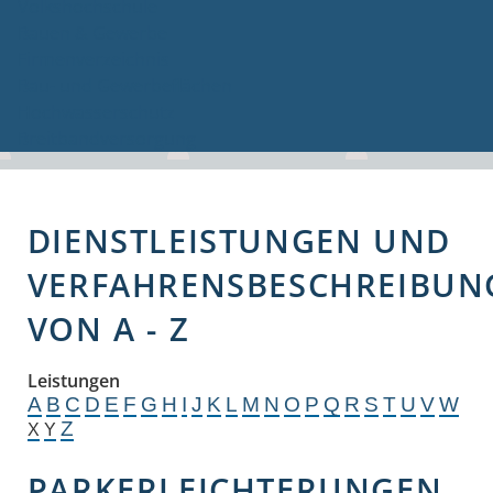
Volkshochschule
Bauen & Gewerbe
Firmenverzeichnis
Bau- und Gewerbeflächen
Hochwasserschutz
Breitbandversorgung
DIENSTLEISTUNGEN UND
VERFAHRENSBESCHREIBUN
VON A - Z
Leistungen
A
B
C
D
E
F
G
H
I
J
K
L
M
N
O
P
Q
R
S
T
U
V
W
Z
X
Y
PARKERLEICHTERUNGEN