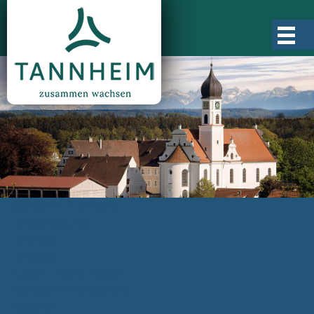
Gemeinde Tannheim
Ortsgeschichte
Ortsteile
Ortsplan
Zahlen, Daten, Fakten
Rathaus & Verwaltung
Aktuelles