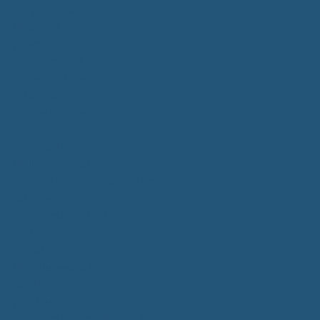
Bürgerservice
Mitarbeiter
Wegweiser von A - Z
Serviceportal BW
Dienstleistungen
Lebenslagen
e-Bürgerdienste
Formulare
Fundsachen
Müllentsorgung
Notrufe/Bereitschaftsdienst
Satzungen
Dorfgemeinschaftshaus
Gemeinderat
Sitzungsberichte
Mitteilungsblatt
Neubürger
Wahlen
Bürgermeisterwahl 2023