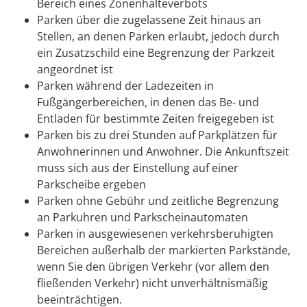
Bereich e
i
nes Zonenhalteverbots
Parken über die zugelassene Zeit hinaus an
Stellen, an d
e
nen Parken erlaubt, jedoch durch
ein Zusatzschild eine B
e
grenzung der Parkzeit
angeordnet ist
Parken während der Ladezeiten in
Fußgängerbereichen, in denen das Be- und
Entladen für bestimmte Zeiten freig
e
geben ist
Parken bis zu drei Stunden auf Parkplätzen für
Anwohn
e
rinnen und Anwohner. Die Ankunftszeit
muss sich aus der Einstellung auf einer
Parkscheibe ergeben
Parken ohne Gebühr und zeitliche Begrenzung
an Parku
h
ren und Parkscheinautomaten
Parken in ausgewiesenen verkehrsberuhigten
Bereichen außerhalb der markierten Parkstände,
wenn Sie den ü
b
rigen Verkehr (vor allem den
fließenden Verkehr) nicht u
n
verhältnismäßig
beeinträchtigen.