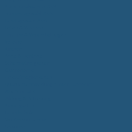
Kommunalwahlen 2024
Bundestagswahl 2025
Landtagswahl 2026
Leben & Wohnen
Termine & Veranstaltungen
Vereine
Kirchen
Ärzte & Tierärzte
Sehenswürdigkeiten
Gastronomie
Einkaufmöglichkeiten
Quartiersentwicklung "Unser Tannheim"
Wochenmarkt
Bildung & Betreuung
Kindergarten
Grundschule
Montessori-Schule
Senioren