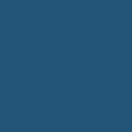
Kommunalwahlen 2024
Bundestagswahl 2025
Landtagswahl 2026
Leben & Wohnen
Termine & Veranstaltungen
Vereine
Kirchen
Ärzte & Tierärzte
Sehenswürdigkeiten
Gastronomie
Einkaufmöglichkeiten
Quartiersentwicklung "Unser Tannheim"
Wochenmarkt
Bildung & Betreuung
Kindergarten
Grundschule
Montessori-Schule
Senioren