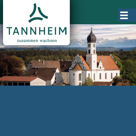
Gemeinde Tannheim
Ortsgeschichte
Ortsteile
Ortsplan
Zahlen, Daten, Fakten
Rathaus & Verwaltung
Aktuelles