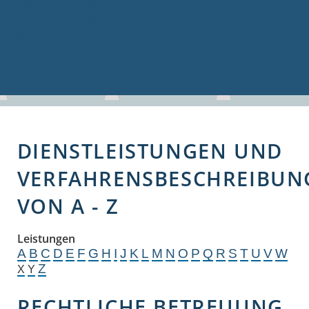
Volkshochschule
Bauen & Gewerbe
Firmenverzeichnis
Bau- und Gewerbeflächen
Hochwasserschutz
Breitbandversorgung
DIENSTLEISTUNGEN UND
VERFAHRENSBESCHREIBUN
VON A - Z
Leistungen
A
B
C
D
E
F
G
H
I
J
K
L
M
N
O
P
Q
R
S
T
U
V
W
Z
X
Y
RECHTLICHE BETREUUNG