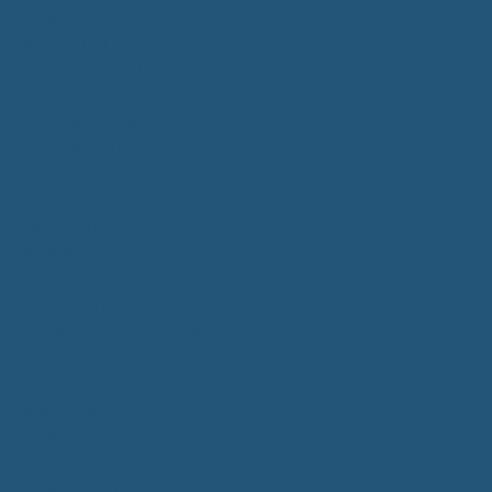
Bürgerservice
Mitarbeiter
Wegweiser von A - Z
Serviceportal BW
Dienstleistungen
Lebenslagen
e-Bürgerdienste
Formulare
Fundsachen
Müllentsorgung
Notrufe/Bereitschaftsdienst
Satzungen
Dorfgemeinschaftshaus
Gemeinderat
Sitzungsberichte
Mitteilungsblatt
Neubürger
Wahlen
Bürgermeisterwahl 2023