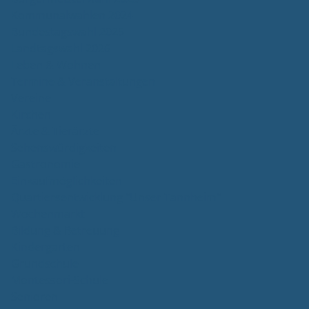
Kommunalwahlen 2024
Bundestagswahl 2025
Landtagswahl 2026
Leben & Wohnen
Termine & Veranstaltungen
Vereine
Kirchen
Ärzte & Tierärzte
Sehenswürdigkeiten
Gastronomie
Einkaufmöglichkeiten
Quartiersentwicklung "Unser Tannheim"
Wochenmarkt
Bildung & Betreuung
Kindergarten
Grundschule
Montessori-Schule
Senioren