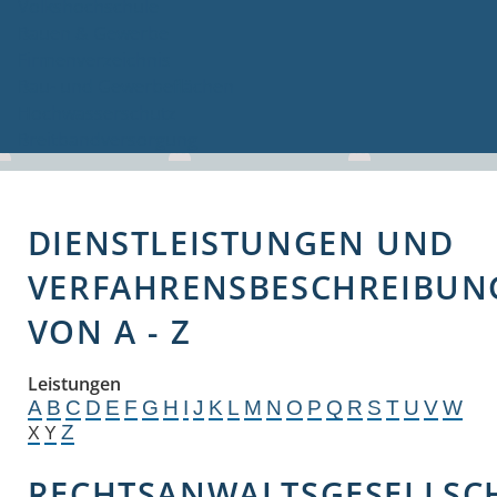
Volkshochschule
Bauen & Gewerbe
Firmenverzeichnis
Bau- und Gewerbeflächen
Hochwasserschutz
Breitbandversorgung
DIENSTLEISTUNGEN UND
VERFAHRENSBESCHREIBUN
VON A - Z
Leistungen
A
B
C
D
E
F
G
H
I
J
K
L
M
N
O
P
Q
R
S
T
U
V
W
Z
X
Y
RECHTSANWALTSGESELLSC