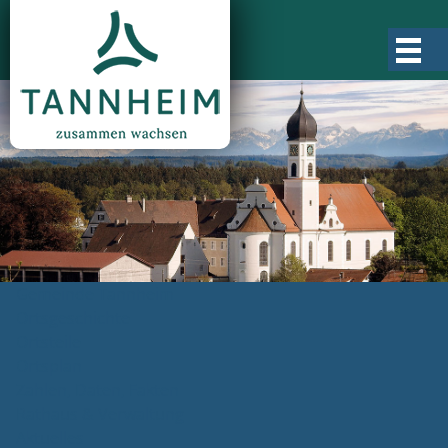
Gemeinde Tannheim
Ortsgeschichte
Ortsteile
Ortsplan
Zahlen, Daten, Fakten
Rathaus & Verwaltung
Aktuelles