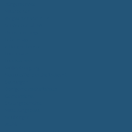
Bürgerservice
Mitarbeiter
Wegweiser von A - Z
Serviceportal BW
Dienstleistungen
Lebenslagen
e-Bürgerdienste
Formulare
Fundsachen
Müllentsorgung
Notrufe/Bereitschaftsdienst
Satzungen
Dorfgemeinschaftshaus
Gemeinderat
Sitzungsberichte
Mitteilungsblatt
Neubürger
Wahlen
Bürgermeisterwahl 2023