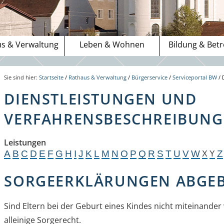
s & Verwaltung
Leben & Wohnen
Bildung & Bet
Sie sind hier:
Startseite
/
Rathaus & Verwaltung
/
Bürgerservice
/
Serviceportal BW
/
DIENSTLEISTUNGEN UND
VERFAHRENSBESCHREIBUNGE
Leistungen
A
B
C
D
E
F
G
H
I
J
K
L
M
N
O
P
Q
R
S
T
U
V
W
Z
X
Y
SORGEERKLÄRUNGEN ABGE
Sind Eltern bei der Geburt eines Kindes nicht miteinander 
alleinige Sorgerecht.