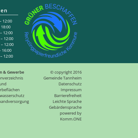
ten
 12:00
:00
 12:00
– 12:00
– 12:00
6:00
 12:00
n & Gewerbe
© copyright 2016
nverzeichnis
Gemeinde Tannheim
 und
Datenschutz
rbeflächen
Impressum
wasserschutz
Barrierefreiheit
tbandversorgung
Leichte Sprache
Gebärdensprache
p
owered by
Komm.ONE