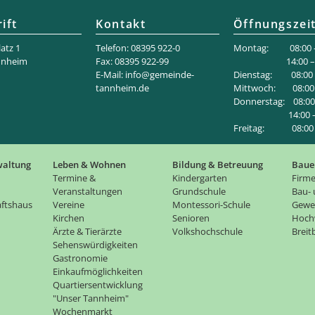
ift
Kontakt
Öffnungszei
atz 1
Telefon: 08395 922-0
Montag: 08:00 –
nnheim
Fax: 08395 922-99
14:00 – 18
E-Mail:
info@gemeinde-
Dienstag: 08:00 –
tannheim.de
Mittwoch: 08:00 
Donnerstag: 08:00 
14:00 – 1
Freitag: 08:00 –
waltung
Leben & Wohnen
Bildung & Betreuung
Baue
Termine &
Kindergarten
Firme
Veranstaltungen
Grundschule
Bau-
ftshaus
Vereine
Montessori-Schule
Gewe
Kirchen
Senioren
Hoch
Ärzte & Tierärzte
Volkshochschule
Brei
Sehenswürdigkeiten
Gastronomie
Einkaufmöglichkeiten
Quartiersentwicklung
"Unser Tannheim"
Wochenmarkt