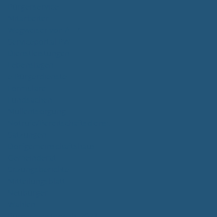
Bürgerservice
Mitarbeiter
Wegweiser von A - Z
Serviceportal BW
Dienstleistungen
Lebenslagen
e-Bürgerdienste
Formulare
Fundsachen
Müllentsorgung
Notrufe/Bereitschaftsdienst
Satzungen
Dorfgemeinschaftshaus
Gemeinderat
Sitzungsberichte
Mitteilungsblatt
Neubürger
Wahlen
Bürgermeisterwahl 2023