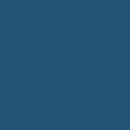
Kommunalwahlen 2024
Bundestagswahl 2025
Landtagswahl 2026
Leben & Wohnen
Termine & Veranstaltungen
Vereine
Kirchen
Ärzte & Tierärzte
Sehenswürdigkeiten
Gastronomie
Einkaufmöglichkeiten
Quartiersentwicklung "Unser Tannheim"
Wochenmarkt
Bildung & Betreuung
Kindergarten
Grundschule
Montessori-Schule
Senioren