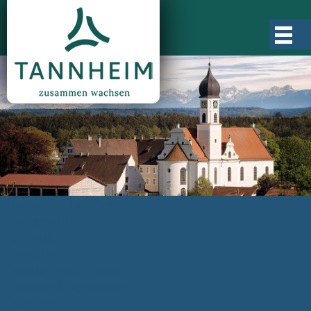
Gemeinde Tannheim
Ortsgeschichte
Ortsteile
Ortsplan
Zahlen, Daten, Fakten
Rathaus & Verwaltung
Aktuelles