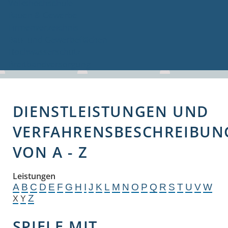
Volkshochschule
Bauen & Gewerbe
Firmenverzeichnis
Bau- und Gewerbeflächen
Hochwasserschutz
Breitbandversorgung
DIENSTLEISTUNGEN UND
VERFAHRENSBESCHREIBUN
VON A - Z
Leistungen
A
B
C
D
E
F
G
H
I
J
K
L
M
N
O
P
Q
R
S
T
U
V
W
Z
X
Y
SPIELE MIT