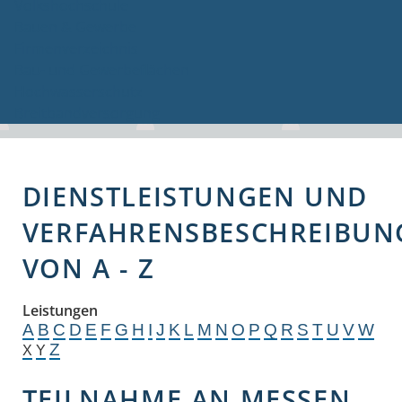
Volkshochschule
Bauen & Gewerbe
Firmenverzeichnis
Bau- und Gewerbeflächen
Hochwasserschutz
Breitbandversorgung
DIENSTLEISTUNGEN UND
VERFAHRENSBESCHREIBUN
VON A - Z
Leistungen
A
B
C
D
E
F
G
H
I
J
K
L
M
N
O
P
Q
R
S
T
U
V
W
Z
X
Y
TEILNAHME AN MESSEN,