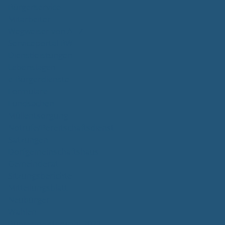
Bürgerservice
Mitarbeiter
Wegweiser von A - Z
Serviceportal BW
Dienstleistungen
Lebenslagen
e-Bürgerdienste
Formulare
Fundsachen
Müllentsorgung
Notrufe/Bereitschaftsdienst
Satzungen
Dorfgemeinschaftshaus
Gemeinderat
Sitzungsberichte
Mitteilungsblatt
Neubürger
Wahlen
Bürgermeisterwahl 2023