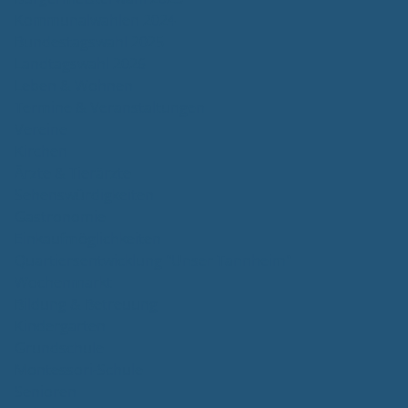
Kommunalwahlen 2024
Bundestagswahl 2025
Landtagswahl 2026
Leben & Wohnen
Termine & Veranstaltungen
Vereine
Kirchen
Ärzte & Tierärzte
Sehenswürdigkeiten
Gastronomie
Einkaufmöglichkeiten
Quartiersentwicklung "Unser Tannheim"
Wochenmarkt
Bildung & Betreuung
Kindergarten
Grundschule
Montessori-Schule
Senioren