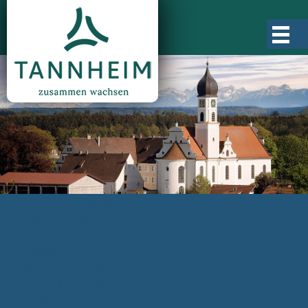
Gemeinde Tannheim
Ortsgeschichte
Ortsteile
Ortsplan
Zahlen, Daten, Fakten
Rathaus & Verwaltung
Aktuelles