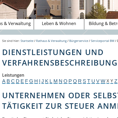
s & Verwaltung
Leben & Wohnen
Bildung & Bet
Sie sind hier:
Startseite
/
Rathaus & Verwaltung
/
Bürgerservice
/
Serviceportal BW
/
DIENSTLEISTUNGEN UND
VERFAHRENSBESCHREIBUNGE
Leistungen
A
B
C
D
E
F
G
H
I
J
K
L
M
N
O
P
Q
R
S
T
U
V
W
Z
X
Y
UNTERNEHMEN ODER SELBS
TÄTIGKEIT ZUR STEUER AN