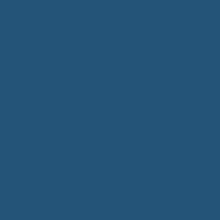
Kommunalwahlen 2024
Bundestagswahl 2025
Landtagswahl 2026
Leben & Wohnen
Termine & Veranstaltungen
Vereine
Kirchen
Ärzte & Tierärzte
Sehenswürdigkeiten
Gastronomie
Einkaufmöglichkeiten
Quartiersentwicklung "Unser Tannheim"
Wochenmarkt
Bildung & Betreuung
Kindergarten
Grundschule
Montessori-Schule
Senioren