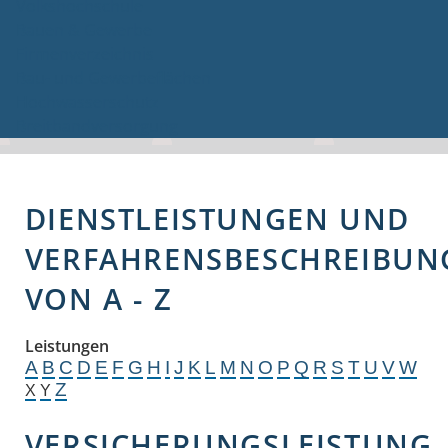
Volkshochschule
Bauen & Gewerbe
Firmenverzeichnis
Bau- und Gewerbeflächen
Hochwasserschutz
Breitbandversorgung
DIENSTLEISTUNGEN UND
VERFAHRENSBESCHREIBUN
VON A - Z
Leistungen
A
B
C
D
E
F
G
H
I
J
K
L
M
N
O
P
Q
R
S
T
U
V
W
Z
X
Y
VERSICHERUNGSLEISTUNG