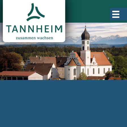
Gemeinde Tannheim
Ortsgeschichte
Ortsteile
Ortsplan
Zahlen, Daten, Fakten
Rathaus & Verwaltung
Aktuelles