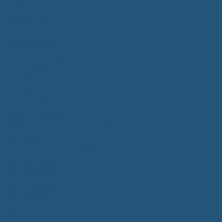
Bürgerservice
Mitarbeiter
Wegweiser von A - Z
Serviceportal BW
Dienstleistungen
Lebenslagen
e-Bürgerdienste
Formulare
Fundsachen
Müllentsorgung
Notrufe/Bereitschaftsdienst
Satzungen
Dorfgemeinschaftshaus
Gemeinderat
Sitzungsberichte
Mitteilungsblatt
Neubürger
Wahlen
Bürgermeisterwahl 2023