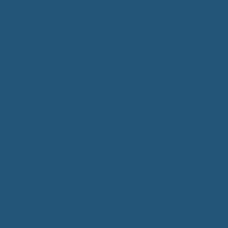
Bürgerservice
Mitarbeiter
Wegweiser von A - Z
Serviceportal BW
Dienstleistungen
Lebenslagen
e-Bürgerdienste
Formulare
Fundsachen
Müllentsorgung
Notrufe/Bereitschaftsdienst
Satzungen
Dorfgemeinschaftshaus
Gemeinderat
Sitzungsberichte
Mitteilungsblatt
Neubürger
Wahlen
Bürgermeisterwahl 2023