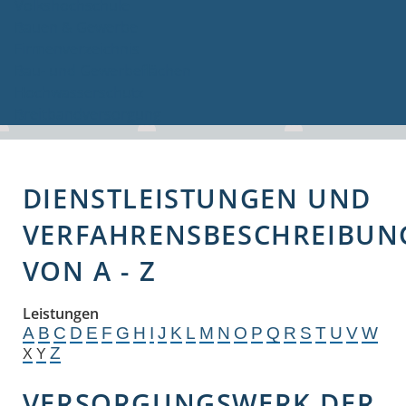
Volkshochschule
Bauen & Gewerbe
Firmenverzeichnis
Bau- und Gewerbeflächen
Hochwasserschutz
Breitbandversorgung
DIENSTLEISTUNGEN UND
VERFAHRENSBESCHREIBUN
VON A - Z
Leistungen
A
B
C
D
E
F
G
H
I
J
K
L
M
N
O
P
Q
R
S
T
U
V
W
Z
X
Y
VERSORGUNGSWERK DER