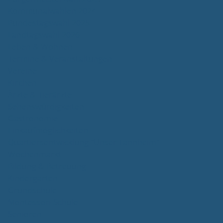
Kommunalwahlen 2024
Bundestagswahl 2025
Landtagswahl 2026
Leben & Wohnen
Termine & Veranstaltungen
Vereine
Kirchen
Ärzte & Tierärzte
Sehenswürdigkeiten
Gastronomie
Einkaufmöglichkeiten
Quartiersentwicklung "Unser Tannheim"
Wochenmarkt
Bildung & Betreuung
Kindergarten
Grundschule
Montessori-Schule
Senioren