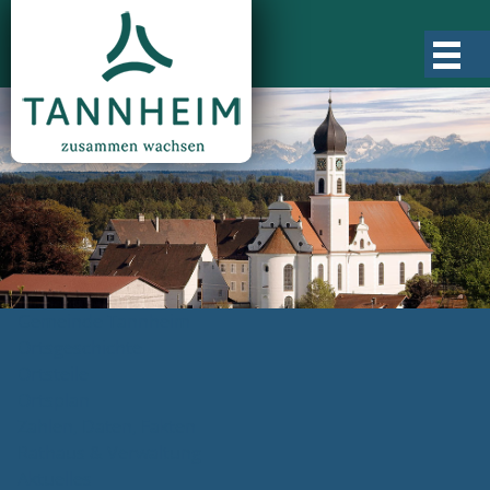
Gemeinde Tannheim
Ortsgeschichte
Ortsteile
Ortsplan
Zahlen, Daten, Fakten
Rathaus & Verwaltung
Aktuelles