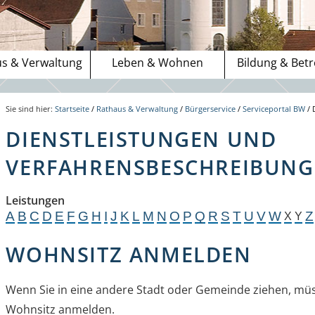
s & Verwaltung
Leben & Wohnen
Bildung & Bet
Sie sind hier:
Startseite
/
Rathaus & Verwaltung
/
Bürgerservice
/
Serviceportal BW
/
DIENSTLEISTUNGEN UND
VERFAHRENSBESCHREIBUNGE
Leistungen
A
B
C
D
E
F
G
H
I
J
K
L
M
N
O
P
Q
R
S
T
U
V
W
Z
X
Y
WOHNSITZ ANMELDEN
Wenn Sie in eine andere Stadt oder Gemeinde ziehen, müs
Wohnsitz anmelden.