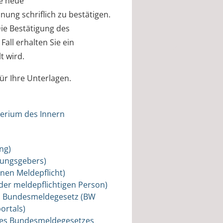
ie neue
ng schriflich zu bestätigen.
ie Bestätigung des
all erhalten Sie ein
t wird.
ür Ihre Unterlagen.
erium des Innern
ng)
nungsgebers)
nen Meldepflicht)
der meldepflichtigen Person)
m Bundesmeldegesetz (BW
ortals)
 des Bundesmeldegesetzes