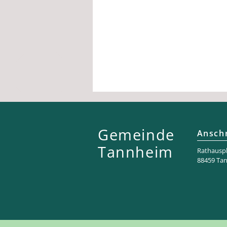
Gemeinde
Anschr
Tannheim
Rathaus­pl
88459 Ta