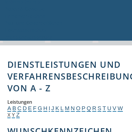
Volkshochschule
Bauen & Gewerbe
Firmenverzeichnis
Bau- und Gewerbeflächen
Hochwasserschutz
Breitbandversorgung
DIENSTLEISTUNGEN UND
VERFAHRENSBESCHREIBUN
VON A - Z
Leistungen
A
B
C
D
E
F
G
H
I
J
K
L
M
N
O
P
Q
R
S
T
U
V
W
Z
X
Y
WUNSCHKENNZEICHEN