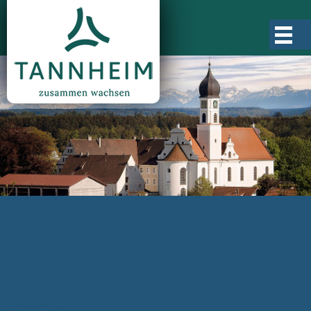
Gemeinde Tannheim
Ortsgeschichte
Ortsteile
Ortsplan
Zahlen, Daten, Fakten
Rathaus & Verwaltung
Aktuelles