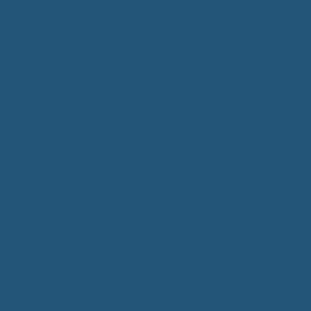
Kommunalwahlen 2024
Bundestagswahl 2025
Landtagswahl 2026
Leben & Wohnen
Termine & Veranstaltungen
Vereine
Kirchen
Ärzte & Tierärzte
Sehenswürdigkeiten
Gastronomie
Einkaufmöglichkeiten
Quartiersentwicklung "Unser Tannheim"
Wochenmarkt
Bildung & Betreuung
Kindergarten
Grundschule
Montessori-Schule
Senioren