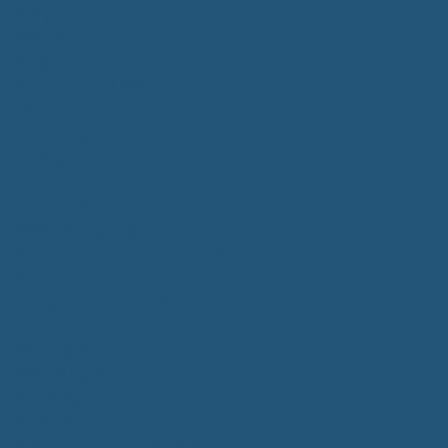
Bürgerservice
Mitarbeiter
Wegweiser von A - Z
Serviceportal BW
Dienstleistungen
Lebenslagen
e-Bürgerdienste
Formulare
Fundsachen
Müllentsorgung
Notrufe/Bereitschaftsdienst
Satzungen
Dorfgemeinschaftshaus
Gemeinderat
Sitzungsberichte
Mitteilungsblatt
Neubürger
Wahlen
Bürgermeisterwahl 2023