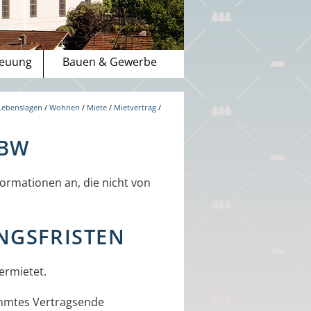
reuung
Bauen & Gewerbe
Lebenslagen
/
Wohnen
/
Miete
/
Mietvertrag
/
-BW
ormationen an, die nicht von
NGSFRISTEN
ermietet.
timmtes Vertragsende