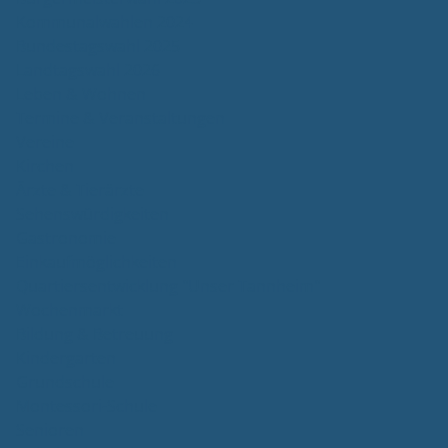
Kommunalwahlen 2024
Bundestagswahl 2025
Landtagswahl 2026
Leben & Wohnen
Termine & Veranstaltungen
Vereine
Kirchen
Ärzte & Tierärzte
Sehenswürdigkeiten
Gastronomie
Einkaufmöglichkeiten
Quartiersentwicklung "Unser Tannheim"
Wochenmarkt
Bildung & Betreuung
Kindergarten
Grundschule
Montessori-Schule
Senioren