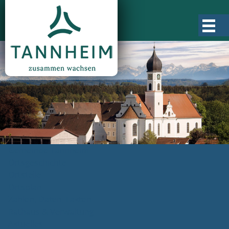
Gemeinde Tannheim
Ortsgeschichte
Ortsteile
Ortsplan
Zahlen, Daten, Fakten
Rathaus & Verwaltung
Aktuelles