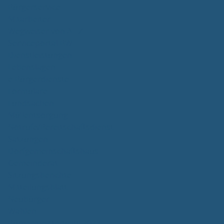
Bürgerservice
Mitarbeiter
Wegweiser von A - Z
Serviceportal BW
Dienstleistungen
Lebenslagen
e-Bürgerdienste
Formulare
Fundsachen
Müllentsorgung
Notrufe/Bereitschaftsdienst
Satzungen
Dorfgemeinschaftshaus
Gemeinderat
Sitzungsberichte
Mitteilungsblatt
Neubürger
Wahlen
Bürgermeisterwahl 2023