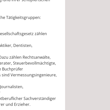
che Tätigkeitsgruppen:
sellschaftsgesetz zählen
aktiker, Dentisten,
 Dazu zählen Rechtsanwälte,
erater, Steuerbevollmächtigte,
te Buchprüfer
as sind Vermessungsingenieure,
Journalisten,
r
beruflicher Sachverständiger
rer und Erzieher.