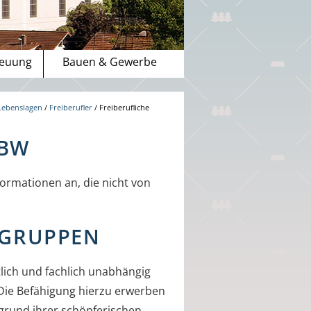
reuung
Bauen & Gewerbe
Lebenslagen
/
Freiberufler
/
Freiberufliche
-BW
ormationen an, die nicht von
SGRUPPEN
tlich und fachlich unabhängig
Die Befähigung hierzu erwerben
fgrund ihrer schöpferischen