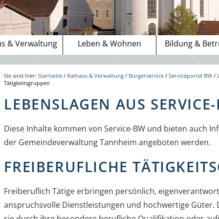
s & Verwaltung
Leben & Wohnen
Bildung & Bet
Sie sind hier:
Startseite
/
Rathaus & Verwaltung
/
Bürgerservice
/
Serviceportal BW
/
Tätigkeitsgruppen
LEBENSLAGEN AUS SERVICE
Diese Inhalte kommen von Service-BW und bieten auch Inf
der Gemeindeverwaltung Tannheim angeboten werden.
FREIBERUFLICHE TÄTIGKEIT
Freiberuflich Tätige erbringen persönlich, eigenverantwor
anspruchsvolle Dienstleistungen und hochwertige Güter. 
sie durch ihre besondere berufliche Qualifikation oder au