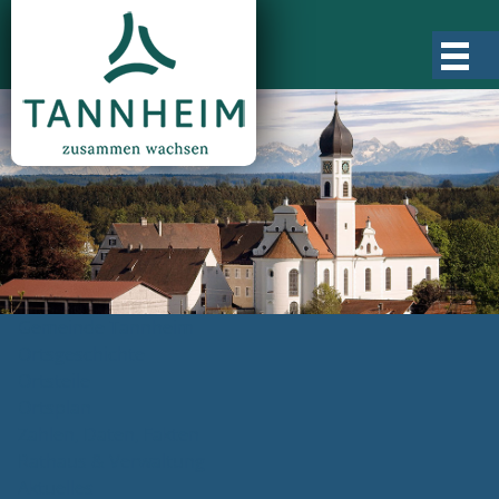
Gemeinde Tannheim
Ortsgeschichte
Ortsteile
Ortsplan
Zahlen, Daten, Fakten
Rathaus & Verwaltung
Aktuelles