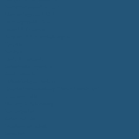
Kommunalwahlen 2024
Bundestagswahl 2025
Landtagswahl 2026
Leben & Wohnen
Termine & Veranstaltungen
Vereine
Kirchen
Ärzte & Tierärzte
Sehenswürdigkeiten
Gastronomie
Einkaufmöglichkeiten
Quartiersentwicklung "Unser Tannheim"
Wochenmarkt
Bildung & Betreuung
Kindergarten
Grundschule
Montessori-Schule
Senioren