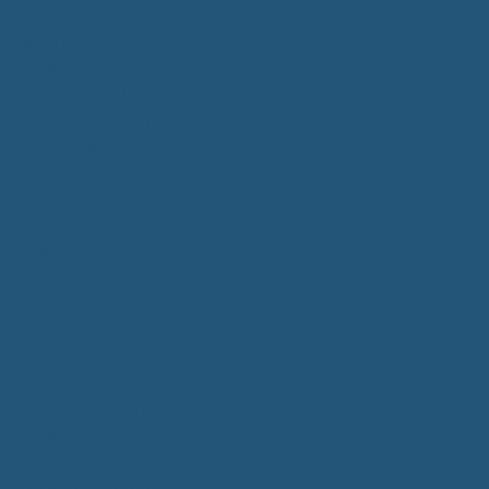
Bürgerservice
Mitarbeiter
Wegweiser von A - Z
Serviceportal BW
Dienstleistungen
Lebenslagen
e-Bürgerdienste
Formulare
Fundsachen
Müllentsorgung
Notrufe/Bereitschaftsdienst
Satzungen
Dorfgemeinschaftshaus
Gemeinderat
Sitzungsberichte
Mitteilungsblatt
Neubürger
Wahlen
Bürgermeisterwahl 2023