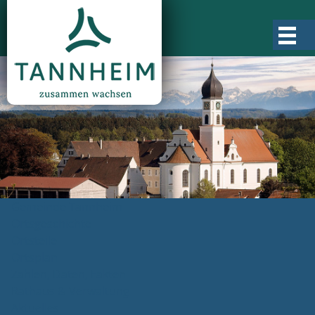
Gemeinde Tannheim
Ortsgeschichte
Ortsteile
Ortsplan
Zahlen, Daten, Fakten
Rathaus & Verwaltung
Aktuelles