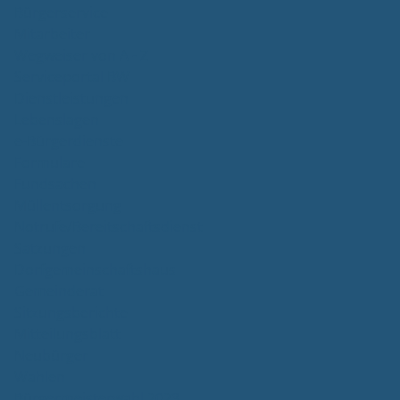
Bürgerservice
Mitarbeiter
Wegweiser von A - Z
Serviceportal BW
Dienstleistungen
Lebenslagen
e-Bürgerdienste
Formulare
Fundsachen
Müllentsorgung
Notrufe/Bereitschaftsdienst
Satzungen
Dorfgemeinschaftshaus
Gemeinderat
Sitzungsberichte
Mitteilungsblatt
Neubürger
Wahlen
Bürgermeisterwahl 2023