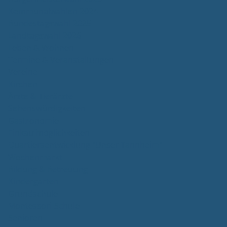
Kommunalwahlen 2024
Bundestagswahl 2025
Landtagswahl 2026
Leben & Wohnen
Termine & Veranstaltungen
Vereine
Kirchen
Ärzte & Tierärzte
Sehenswürdigkeiten
Gastronomie
Einkaufmöglichkeiten
Quartiersentwicklung "Unser Tannheim"
Wochenmarkt
Bildung & Betreuung
Kindergarten
Grundschule
Montessori-Schule
Senioren