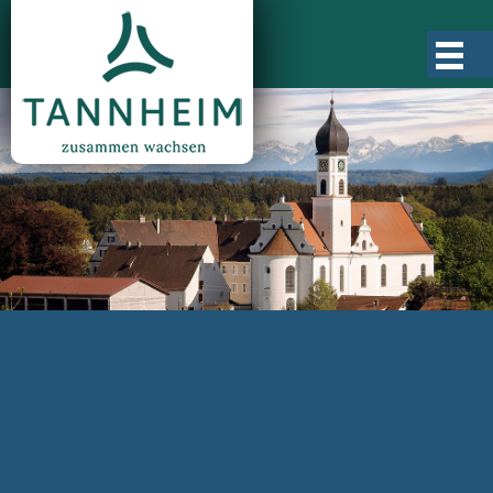
Gemeinde Tannheim
Ortsgeschichte
Ortsteile
Ortsplan
Zahlen, Daten, Fakten
Rathaus & Verwaltung
Aktuelles