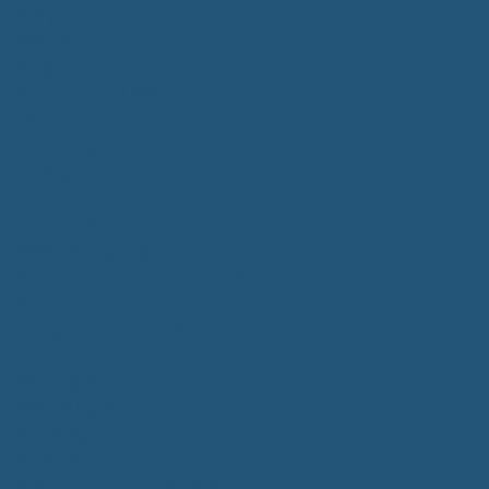
Bürgerservice
Mitarbeiter
Wegweiser von A - Z
Serviceportal BW
Dienstleistungen
Lebenslagen
e-Bürgerdienste
Formulare
Fundsachen
Müllentsorgung
Notrufe/Bereitschaftsdienst
Satzungen
Dorfgemeinschaftshaus
Gemeinderat
Sitzungsberichte
Mitteilungsblatt
Neubürger
Wahlen
Bürgermeisterwahl 2023