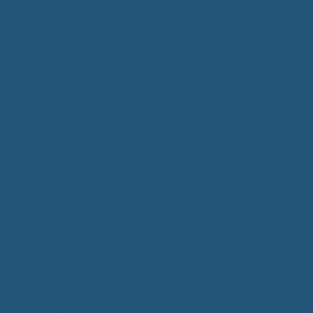
Kommunalwahlen 2024
Bundestagswahl 2025
Landtagswahl 2026
Leben & Wohnen
Termine & Veranstaltungen
Vereine
Kirchen
Ärzte & Tierärzte
Sehenswürdigkeiten
Gastronomie
Einkaufmöglichkeiten
Quartiersentwicklung "Unser Tannheim"
Wochenmarkt
Bildung & Betreuung
Kindergarten
Grundschule
Montessori-Schule
Senioren