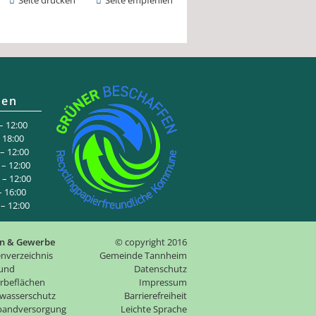
Seite drucken
Seite empfehlen
ten
 12:00
:00
 12:00
– 12:00
– 12:00
6:00
 12:00
n & Gewerbe
© copyright 2016
nverzeichnis
Gemeinde Tannheim
 und
Datenschutz
rbeflächen
Impressum
wasserschutz
Barrierefreiheit
tbandversorgung
Leichte Sprache