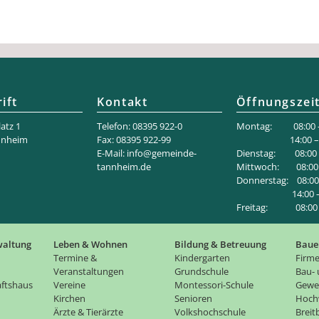
ift
Kontakt
Öffnungszei
atz 1
Telefon: 08395 922-0
Montag: 08:00 –
nnheim
Fax: 08395 922-99
14:00 – 18
E-Mail:
info@gemeinde-
Dienstag: 08:00 –
tannheim.de
Mittwoch: 08:00 
Donnerstag: 08:00 
14:00 – 1
Freitag: 08:00 –
waltung
Leben & Wohnen
Bildung & Betreuung
Baue
Termine &
Kindergarten
Firme
Veranstaltungen
Grundschule
Bau-
ftshaus
Vereine
Montessori-Schule
Gewe
Kirchen
Senioren
Hoch
Ärzte & Tierärzte
Volkshochschule
Brei