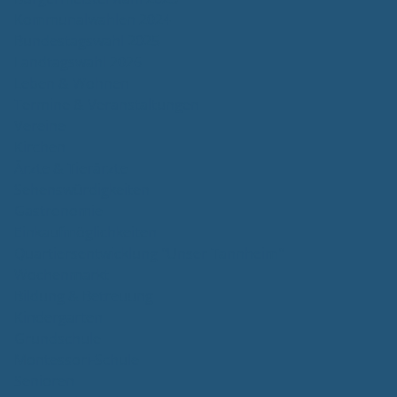
Kommunalwahlen 2024
Bundestagswahl 2025
Landtagswahl 2026
Leben & Wohnen
Termine & Veranstaltungen
Vereine
Kirchen
Ärzte & Tierärzte
Sehenswürdigkeiten
Gastronomie
Einkaufmöglichkeiten
Quartiersentwicklung "Unser Tannheim"
Wochenmarkt
Bildung & Betreuung
Kindergarten
Grundschule
Montessori-Schule
Senioren