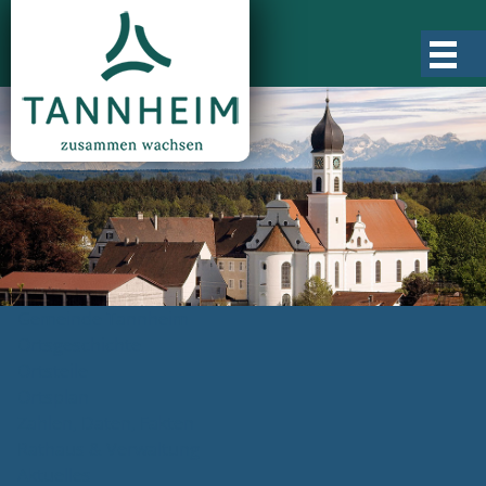
Gemeinde Tannheim
Ortsgeschichte
Ortsteile
Ortsplan
Zahlen, Daten, Fakten
Rathaus & Verwaltung
Aktuelles