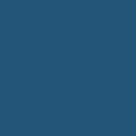
Bürgerservice
Mitarbeiter
Wegweiser von A - Z
Serviceportal BW
Dienstleistungen
Lebenslagen
e-Bürgerdienste
Formulare
Fundsachen
Müllentsorgung
Notrufe/Bereitschaftsdienst
Satzungen
Dorfgemeinschaftshaus
Gemeinderat
Sitzungsberichte
Mitteilungsblatt
Neubürger
Wahlen
Bürgermeisterwahl 2023