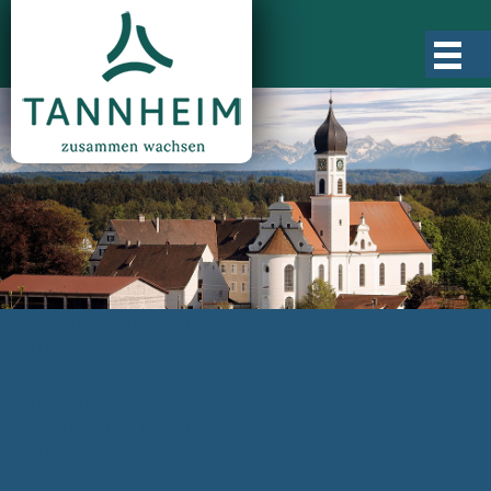
Gemeinde Tannheim
Ortsgeschichte
Ortsteile
Ortsplan
Zahlen, Daten, Fakten
Rathaus & Verwaltung
Aktuelles