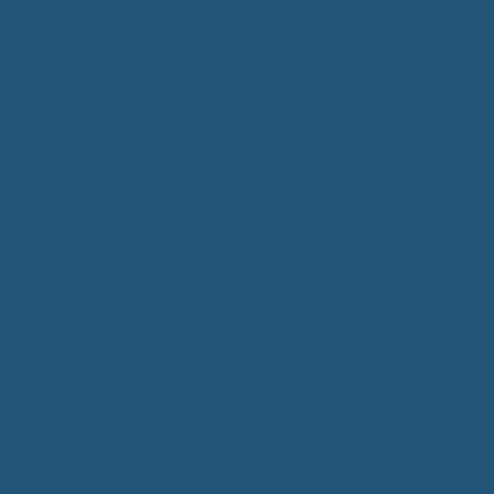
Kommunalwahlen 2024
Bundestagswahl 2025
Landtagswahl 2026
Leben & Wohnen
Termine & Veranstaltungen
Vereine
Kirchen
Ärzte & Tierärzte
Sehenswürdigkeiten
Gastronomie
Einkaufmöglichkeiten
Quartiersentwicklung "Unser Tannheim"
Wochenmarkt
Bildung & Betreuung
Kindergarten
Grundschule
Montessori-Schule
Senioren