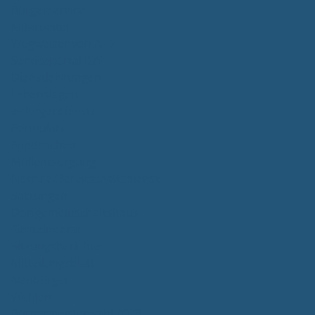
Bürgerservice
Mitarbeiter
Wegweiser von A - Z
Serviceportal BW
Dienstleistungen
Lebenslagen
e-Bürgerdienste
Formulare
Fundsachen
Müllentsorgung
Notrufe/Bereitschaftsdienst
Satzungen
Dorfgemeinschaftshaus
Gemeinderat
Sitzungsberichte
Mitteilungsblatt
Neubürger
Wahlen
Bürgermeisterwahl 2023